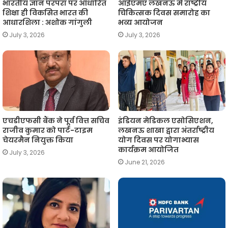
भारतीय ज्ञान परंपरा पर आधारित
आईएमए लखनऊ में राष्ट्रीय
शिक्षा ही विकसित भारत की
चिकित्सक दिवस समारोह का
आधारशिला : अशोक गांगुली
भव्य आयोजन
July 3, 2026
July 3, 2026
एचडीएफसी बैंक ने पूर्व वित्त सचिव
इंडियन मेडिकल एसोसिएशन,
राजीव कुमार को पार्ट-टाइम
लखनऊ शाखा द्वारा अंतर्राष्ट्रीय
चेयरमैन नियुक्त किया
योग दिवस पर योगाभ्यास
कार्यक्रम आयोजित
July 3, 2026
June 21, 2026