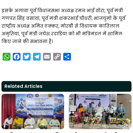
इसके अलावा पूर्व विधानसभा अध्यक्ष रमन भाई वोरा, पूर्व मंत्री
गणपत सिंह वसावा, पूर्व मंत्री शंकरभाई चौधरी, भाजयुमो के पूर्व
राष्ट्रीय अध्यक्ष अमित ठक्कर, मोरबी से विधायक कांतिलाल
अमृतिया, पूर्व मंत्री जयेश रदाडिया को भी मंत्रिमंडल में शामिल
किए जाने की संभावना है।
W
F
T
T
E
C
S
h
a
w
e
m
o
h
a
c
i
l
a
p
a
t
e
t
e
i
y
r
Related Articles
s
b
t
g
l
L
e
A
o
e
r
i
p
o
r
a
n
p
k
m
k