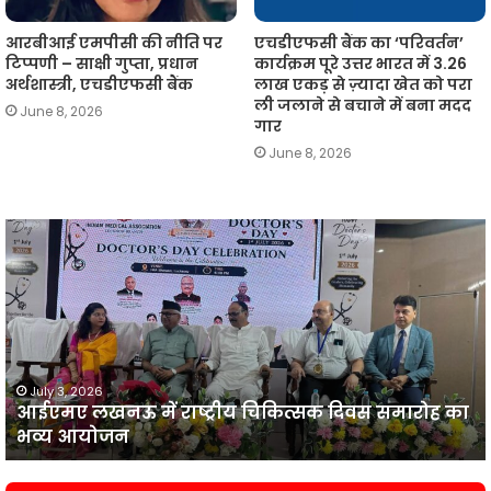
आरबीआई एमपीसी की नीति पर
एचडीएफसी बैंक का ‘परिवर्तन’
टिप्पणी – साक्षी गुप्ता, प्रधान
कार्यक्रम पूरे उत्तर भारत में 3.26
अर्थशास्त्री, एचडीएफसी बैंक
लाख एकड़ से ज़्यादा खेत को परा
ली जलाने से बचाने में बना मदद
June 8, 2026
गार
June 8, 2026
आईएमए
लखनऊ
न
में
प
राष्ट्रीय
व
चिकित्सक
दिवस
समारोह
का
July 3, 2026
आईएमए लखनऊ में राष्ट्रीय चिकित्सक दिवस समारोह का
भव्य
प
भव्य आयोजन
आयोजन
न