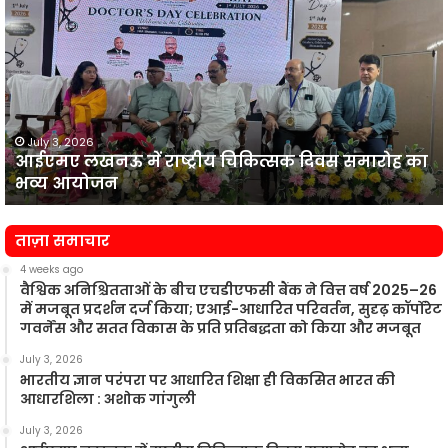
ने
पूर्व
वित्त
सचिव
राजीव
द
कुमार
अ
को
July 3, 2026
एचडीएफसी बैंक ने पूर्व वित्त सचिव राजीव कुमार को पार्ट-
पार्ट-
टाइम चेयरमैन नियुक्त किया
टाइम
चेयरमैन
य
नियुक्त
क
ताज़ा समाचार
किया
4 weeks ago
वैश्विक अनिश्चितताओं के बीच एचडीएफसी बैंक ने वित्त वर्ष 2025–26
में मजबूत प्रदर्शन दर्ज किया; एआई-आधारित परिवर्तन, सुदृढ़ कॉर्पोरेट
गवर्नेंस और सतत विकास के प्रति प्रतिबद्धता को किया और मजबूत
July 3, 2026
भारतीय ज्ञान परंपरा पर आधारित शिक्षा ही विकसित भारत की
आधारशिला : अशोक गांगुली
July 3, 2026