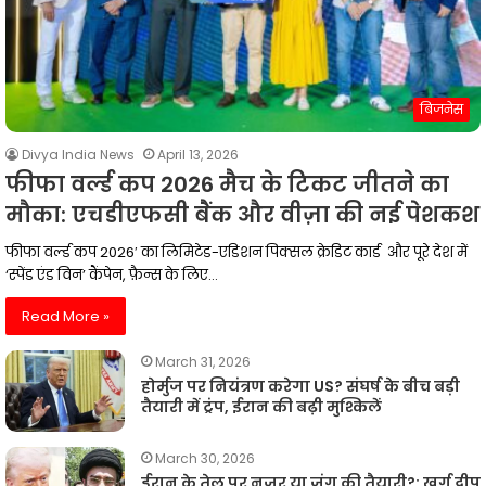
बिजनेस
Divya India News
April 13, 2026
फीफा वर्ल्ड कप 2026 मैच के टिकट जीतने का
मौका: एचडीएफसी बैंक और वीज़ा की नई पेशकश
फीफा वर्ल्ड कप 2026′ का लिमिटेड-एडिशन पिक्सल क्रेडिट कार्ड और पूरे देश में
‘स्पेंड एंड विन’ कैंपेन, फ़ैन्स के लिए…
Read More »
March 31, 2026
होर्मुज पर नियंत्रण करेगा US? संघर्ष के बीच बड़ी
तैयारी में ट्रंप, ईरान की बढ़ी मुश्किलें
March 30, 2026
ईरान के तेल पर नजर या जंग की तैयारी?: खर्ग द्वीप