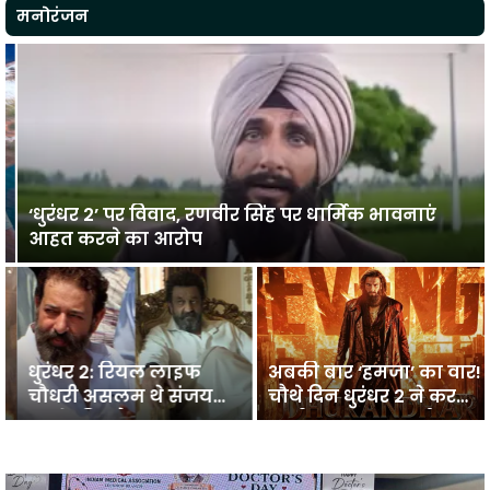
मनोरंजन
‘धुरंधर 2’ पर विवाद, रणवीर सिंह पर धार्मिक भावनाएं
आहत करने का आरोप
धुरंधर 2: रियल लाइफ
अबकी बार ‘हमजा’ का वार!
चौधरी असलम थे संजय
चौथे दिन धुरंधर 2 ने कर
दत्त के बिग फैन, ‘बाबा
डाली धुआंधार कमाई
कॉप’ कहकर बुलाते थे लोग
एचडीएफसी बैंक