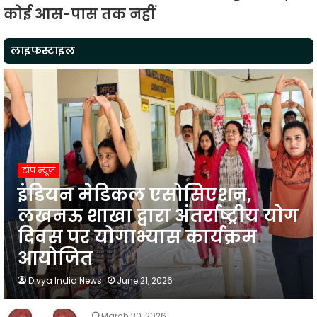
कोई आस-पास तक नहीं
लाइफस्टाइल
टॉप न्यूज़
इंडियन मेडिकल एसोसिएशन,
लखनऊ शाखा द्वारा अंतर्राष्ट्रीय योग
दिवस पर योगाभ्यास कार्यक्रम
आयोजित
Divya India News
June 21, 2026
March 30, 2026