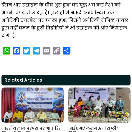
ईरान और इस्राइल के बीच शुरू हुआ यह युद्ध अब कई देशों को
अपनी चपेट में ले रहा है। हाल ही में सऊदी अरब स्थित एक
अमेरिकी एयरबेस पर हमला हुआ, जिसमें अमेरिकी सैनिक घायल
हुए। वहीं यमन के हूती विद्रोहियों ने भी इस्राइल की ओर मिसाइल
दागी है।
W
F
T
T
E
C
S
h
a
w
e
m
o
h
a
c
i
l
a
p
a
t
e
t
e
i
y
r
Related Articles
s
b
t
g
l
L
e
A
o
e
r
i
p
o
r
a
n
p
k
m
k
भारतीय ज्ञान परंपरा पर आधारित
आईएमए लखनऊ में राष्ट्रीय