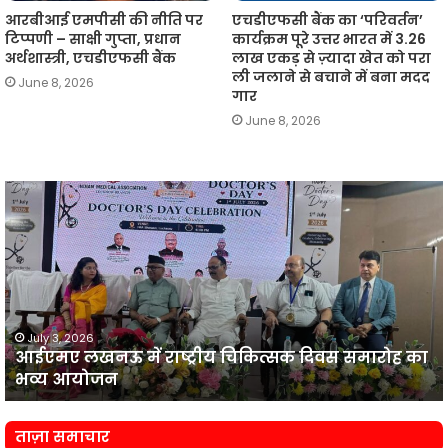
आरबीआई एमपीसी की नीति पर
एचडीएफसी बैंक का ‘परिवर्तन’
टिप्पणी – साक्षी गुप्ता, प्रधान
कार्यक्रम पूरे उत्तर भारत में 3.26
अर्थशास्त्री, एचडीएफसी बैंक
लाख एकड़ से ज़्यादा खेत को परा
ली जलाने से बचाने में बना मदद
June 8, 2026
गार
June 8, 2026
आईएमए
लखनऊ
न
में
प
राष्ट्रीय
व
चिकित्सक
दिवस
समारोह
का
July 3, 2026
आईएमए लखनऊ में राष्ट्रीय चिकित्सक दिवस समारोह का
भव्य
प
भव्य आयोजन
आयोजन
न
ताज़ा समाचार