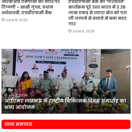
आरबीआई एमपीसी की नीति पर
एचडीएफसी बैंक का ‘परिवर्तन’
टिप्पणी – साक्षी गुप्ता, प्रधान
कार्यक्रम पूरे उत्तर भारत में 3.26
अर्थशास्त्री, एचडीएफसी बैंक
लाख एकड़ से ज़्यादा खेत को परा
ली जलाने से बचाने में बना मदद
June 8, 2026
गार
June 8, 2026
आईएमए
लखनऊ
न
में
प
राष्ट्रीय
व
चिकित्सक
दिवस
समारोह
का
July 3, 2026
आईएमए लखनऊ में राष्ट्रीय चिकित्सक दिवस समारोह का
भव्य
प
भव्य आयोजन
आयोजन
न
ताज़ा समाचार