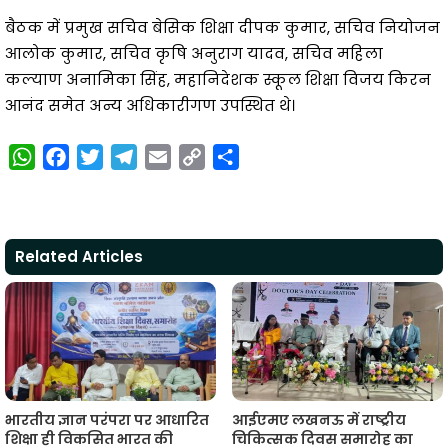
बैठक में प्रमुख सचिव बेसिक शिक्षा दीपक कुमार, सचिव नियोजन
आलोक कुमार, सचिव कृषि अनुराग यादव, सचिव महिला
कल्याण अनामिका सिंह, महानिदेशक स्कूल शिक्षा विजय किरन
आनंद समेत अन्य अधिकारीगण उपस्थित थे।
W
F
T
T
E
C
S
h
a
w
e
m
o
h
a
c
i
l
a
p
a
t
e
t
e
i
y
r
Related Articles
s
b
t
g
l
L
e
A
o
e
r
i
p
o
r
a
n
p
k
m
k
भारतीय ज्ञान परंपरा पर आधारित
आईएमए लखनऊ में राष्ट्रीय
शिक्षा ही विकसित भारत की
चिकित्सक दिवस समारोह का