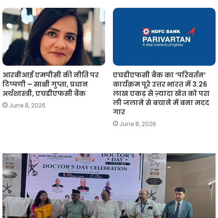
आरबीआई एमपीसी की नीति पर
एचडीएफसी बैंक का ‘परिवर्तन’
टिप्पणी – साक्षी गुप्ता, प्रधान
कार्यक्रम पूरे उत्तर भारत में 3.26
अर्थशास्त्री, एचडीएफसी बैंक
लाख एकड़ से ज़्यादा खेत को परा
ली जलाने से बचाने में बना मदद
June 8, 2026
गार
June 8, 2026
आईएमए
लखनऊ
न
में
प
राष्ट्रीय
व
चिकित्सक
दिवस