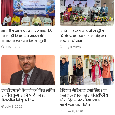
p
o
r
a
n
p
k
m
k
भारतीय ज्ञान परंपरा पर आधारित
आईएमए लखनऊ में राष्ट्रीय
शिक्षा ही विकसित भारत की
चिकित्सक दिवस समारोह का
आधारशिला : अशोक गांगुली
भव्य आयोजन
July 3, 2026
July 3, 2026
एचडीएफसी बैंक ने पूर्व वित्त सचिव
इंडियन मेडिकल एसोसिएशन,
राजीव कुमार को पार्ट-टाइम
लखनऊ शाखा द्वारा अंतर्राष्ट्रीय
चेयरमैन नियुक्त किया
योग दिवस पर योगाभ्यास
कार्यक्रम आयोजित
July 3, 2026
June 21, 2026