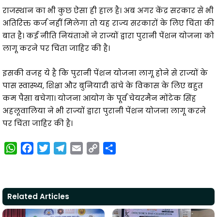
राजस्थान का भी कुछ ऐसा ही हाल है। अब अगर केंद्र सरकार से भी
अतिरिक्त कर्ज नहीं मिलेगा तो यह राज्य सरकारों के लिए चिंता की
बात है। कई नीति नियंताओं ने राज्यों द्वारा पुरानी पेंशन योजना को
लागू करने पर चिंता जाहिर की है।
इसकी वजह ये है कि पुरानी पेंशन योजना लागू होने से राज्यों के
पास स्वास्थ्य, शिक्षा और बुनियादी ढांचे के विकास के लिए बहुत
कम पैसा बचेगा। योजना आयोग के पूर्व चेयरमैन मोंटेक सिंह
अहलूवालिया ने भी राज्यों द्वारा पुरानी पेंशन योजना लागू करने
पर चिंता जाहिर की है।
W
F
T
T
E
C
S
h
a
w
e
m
o
h
a
c
i
l
a
p
a
t
e
t
e
i
y
r
Related Articles
s
b
t
g
l
L
e
A
o
e
r
i