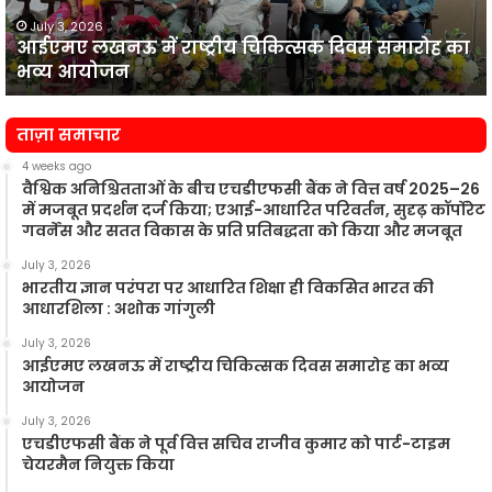
समारोह
का
July 3, 2026
आईएमए लखनऊ में राष्ट्रीय चिकित्सक दिवस समारोह का
भव्य
प
भव्य आयोजन
आयोजन
न
ताज़ा समाचार
4 weeks ago
वैश्विक अनिश्चितताओं के बीच एचडीएफसी बैंक ने वित्त वर्ष 2025–26
में मजबूत प्रदर्शन दर्ज किया; एआई-आधारित परिवर्तन, सुदृढ़ कॉर्पोरेट
गवर्नेंस और सतत विकास के प्रति प्रतिबद्धता को किया और मजबूत
July 3, 2026
भारतीय ज्ञान परंपरा पर आधारित शिक्षा ही विकसित भारत की
आधारशिला : अशोक गांगुली
July 3, 2026
आईएमए लखनऊ में राष्ट्रीय चिकित्सक दिवस समारोह का भव्य
आयोजन
July 3, 2026
एचडीएफसी बैंक ने पूर्व वित्त सचिव राजीव कुमार को पार्ट-टाइम
चेयरमैन नियुक्त किया