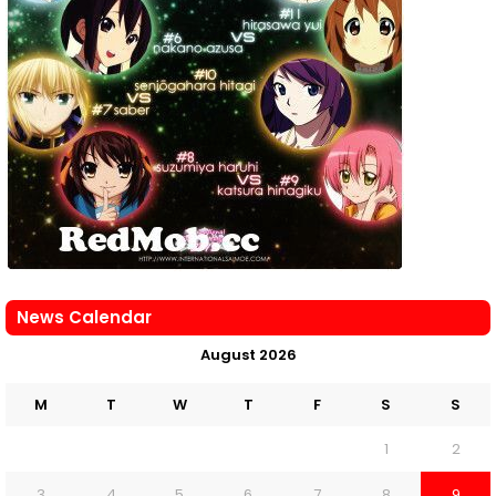
News Calendar
August 2026
M
T
W
T
F
S
S
1
2
3
4
5
6
7
8
9