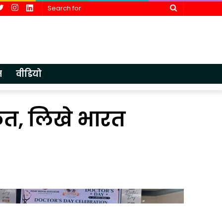
cebook
Twitter
Instagram
LinkedIn
Search
for
न
वीडियो
कृत, लिखे भारत
आईएमए
एचडीएफसी बै
लखनऊ
ने
में
पूर्व