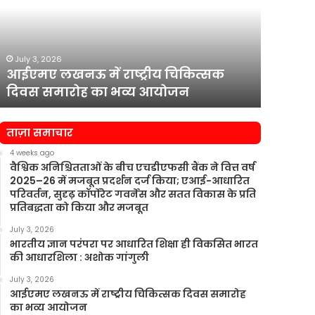
राष्ट्रीय
वित्त
चिकित्सक
सचिव
दिवस
राजीव
समारोह
कुमार
July 3, 2026
July 3, 2
का
को
आईएमए लखनऊ में राष्ट्रीय चिकित्सक
एचडीएफसी
भव्य
पार्ट-
दिवस समारोह का भव्य आयोजन
कुमार क
आयोजन
टाइम
चेयरमैन
नियुक्त
ताज़ा समाचार
किया
4 weeks ago
वैश्विक अनिश्चितताओं के बीच एचडीएफसी बैंक ने वित्त वर्ष
2025–26 में मजबूत प्रदर्शन दर्ज किया; एआई-आधारित
परिवर्तन, सुदृढ़ कॉर्पोरेट गवर्नेंस और सतत विकास के प्रति
प्रतिबद्धता को किया और मजबूत
July 3, 2026
भारतीय ज्ञान परंपरा पर आधारित शिक्षा ही विकसित भारत
की आधारशिला : अशोक गांगुली
July 3, 2026
आईएमए लखनऊ में राष्ट्रीय चिकित्सक दिवस समारोह
का भव्य आयोजन