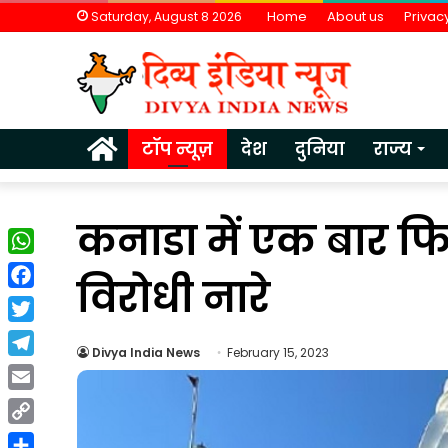
Home
About us
Privacy
Saturday, August 8 2026
Home
टॉप न्यूज़
देश
दुनिया
राज्य
कनाडा में एक बार फि
WhatsApp
विरोधी नारे
Facebook
Twitter
Divya India News
February 15, 2023
Telegram
वैश्विक
Email
अनिश्चितताओं
के
Copy