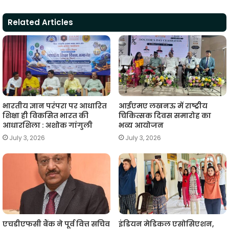
t
e
t
e
i
y
r
Related Articles
s
b
t
g
l
L
e
A
o
e
r
i
p
o
r
a
n
p
k
m
k
भारतीय ज्ञान परंपरा पर आधारित
आईएमए लखनऊ में राष्ट्रीय
शिक्षा ही विकसित भारत की
चिकित्सक दिवस समारोह का
आधारशिला : अशोक गांगुली
भव्य आयोजन
July 3, 2026
July 3, 2026
एचडीएफसी बैंक ने पूर्व वित्त सचिव
इंडियन मेडिकल एसोसिएशन,