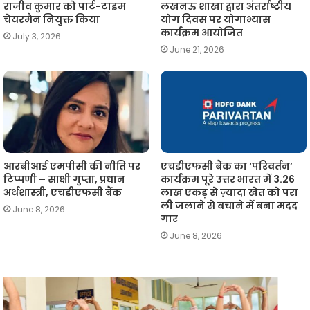
राजीव कुमार को पार्ट-टाइम
लखनऊ शाखा द्वारा अंतर्राष्ट्रीय
चेयरमैन नियुक्त किया
योग दिवस पर योगाभ्यास
कार्यक्रम आयोजित
July 3, 2026
June 21, 2026
आरबीआई एमपीसी की नीति पर
एचडीएफसी बैंक का ‘परिवर्तन’
टिप्पणी – साक्षी गुप्ता, प्रधान
कार्यक्रम पूरे उत्तर भारत में 3.26
अर्थशास्त्री, एचडीएफसी बैंक
लाख एकड़ से ज़्यादा खेत को परा
ली जलाने से बचाने में बना मदद
June 8, 2026
गार
June 8, 2026
वैश्विक
अनिश्चितताओं
ज