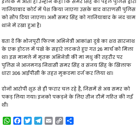
इलाके में आता है। उन्होंने कहा कि समर सिंह को पहले पुलिस द्वारा
गाजियाबाद कोर्ट में पेश किया जाएगा उसके बाद वाराणसी पुलिस
को सौंप दिया जाएगा। अभी समर सिंह को गाजियाबाद के नंद ग्राम
थाने में रखा हुआ है।
बता दें कि भोजपुरी फिल्म अभिनेत्री आकांक्षा दुबे का शव सारनाथ
के एक होटल में पंखे के सहारे लटकते हुए गत 26 मार्च को मिला
था। इस मामले में मृतक अभिनेत्री की मां मधु की तहरीर पर
पुलिस ने आजमगढ़ निवासी समर सिंह व संजय सिंह के खिलाफ
धारा 306 आईपीसी के तहत मुकदमा दर्ज कर लिया था।
दोनों आरोपी शुरू से ही फरार चल रहे हैं, जिसमें से अब समर को
पकड़ लिया गया। इनको पकड़ने के लिए तीन टीमें गठित की गई
थी।
W
F
T
T
E
C
S
h
a
w
e
m
o
h
a
c
i
l
a
p
a