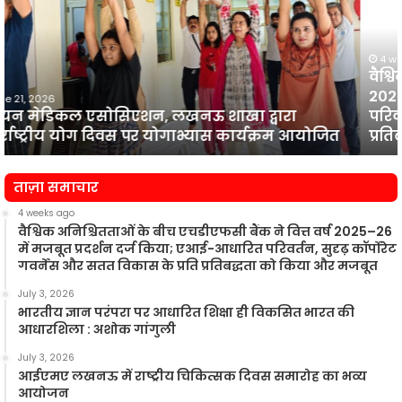
के
प
बीच
एचडीएफसी
बैंक
4 weeks ago
श
वैश्विक अनिश्चितताओं के बीच एचडीएफसी बैंक ने वित्त वर्ष
ने
ह
2025–26 में मजबूत प्रदर्शन दर्ज किया; एआई-आधारित
वित्त
परिवर्तन, सुदृढ़ कॉर्पोरेट गवर्नेंस और सतत विकास के प्रति
वर्ष
प्रतिबद्धता को किया और मजबूत
2025–
26
में
:
ताज़ा समाचार
मजबूत
प्रदर्शन
ग
4 weeks ago
दर्ज
वैश्विक अनिश्चितताओं के बीच एचडीएफसी बैंक ने वित्त वर्ष 2025–26
में मजबूत प्रदर्शन दर्ज किया; एआई-आधारित परिवर्तन, सुदृढ़ कॉर्पोरेट
किया;
गवर्नेंस और सतत विकास के प्रति प्रतिबद्धता को किया और मजबूत
एआई-
आधारित
July 3, 2026
परिवर्तन,
भारतीय ज्ञान परंपरा पर आधारित शिक्षा ही विकसित भारत की
सुदृढ़
आधारशिला : अशोक गांगुली
कॉर्पोरेट
July 3, 2026
गवर्नेंस
आईएमए लखनऊ में राष्ट्रीय चिकित्सक दिवस समारोह का भव्य
और
आयोजन
सतत