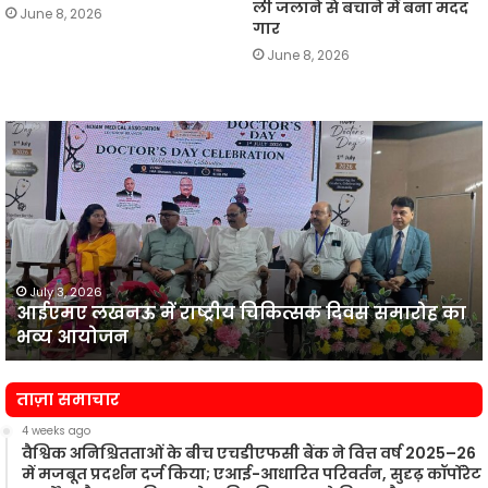
ली जलाने से बचाने में बना मदद
June 8, 2026
गार
June 8, 2026
आईएमए
लखनऊ
न
में
प
राष्ट्रीय
व
चिकित्सक
दिवस
समारोह
का
July 3, 2026
आईएमए लखनऊ में राष्ट्रीय चिकित्सक दिवस समारोह का
भव्य
प
भव्य आयोजन
आयोजन
न
ताज़ा समाचार
4 weeks ago
वैश्विक अनिश्चितताओं के बीच एचडीएफसी बैंक ने वित्त वर्ष 2025–26
में मजबूत प्रदर्शन दर्ज किया; एआई-आधारित परिवर्तन, सुदृढ़ कॉर्पोरेट