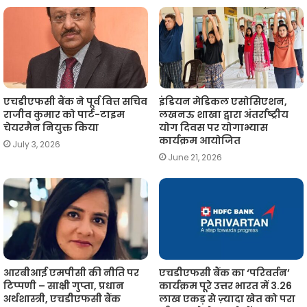
एचडीएफसी बैंक ने पूर्व वित्त सचिव
इंडियन मेडिकल एसोसिएशन,
राजीव कुमार को पार्ट-टाइम
लखनऊ शाखा द्वारा अंतर्राष्ट्रीय
चेयरमैन नियुक्त किया
योग दिवस पर योगाभ्यास
कार्यक्रम आयोजित
July 3, 2026
June 21, 2026
आरबीआई एमपीसी की नीति पर
एचडीएफसी बैंक का ‘परिवर्तन’
टिप्पणी – साक्षी गुप्ता, प्रधान
कार्यक्रम पूरे उत्तर भारत में 3.26
अर्थशास्त्री, एचडीएफसी बैंक
लाख एकड़ से ज़्यादा खेत को परा