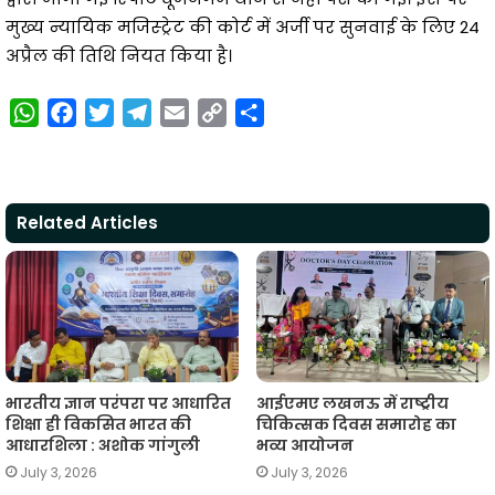
मुख्य न्यायिक मजिस्ट्रेट की कोर्ट में अर्जी पर सुनवाई के लिए 24
अप्रैल की तिथि नियत किया है।
W
F
T
T
E
C
S
h
a
w
e
m
o
h
a
c
i
l
a
p
a
t
e
t
e
i
y
r
Related Articles
s
b
t
g
l
L
e
A
o
e
r
i
p
o
r
a
n
p
k
m
k
भारतीय ज्ञान परंपरा पर आधारित
आईएमए लखनऊ में राष्ट्रीय
शिक्षा ही विकसित भारत की
चिकित्सक दिवस समारोह का
आधारशिला : अशोक गांगुली
भव्य आयोजन
July 3, 2026
July 3, 2026