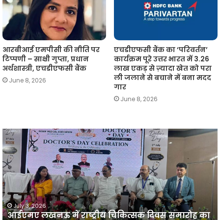
आरबीआई एमपीसी की नीति पर
एचडीएफसी बैंक का ‘परिवर्तन’
टिप्पणी – साक्षी गुप्ता, प्रधान
कार्यक्रम पूरे उत्तर भारत में 3.26
अर्थशास्त्री, एचडीएफसी बैंक
लाख एकड़ से ज़्यादा खेत को परा
ली जलाने से बचाने में बना मदद
June 8, 2026
गार
June 8, 2026
आईएमए
लखनऊ
न
में
प
राष्ट्रीय
व
चिकित्सक
दिवस
समारोह
का
July 3, 2026
आईएमए लखनऊ में राष्ट्रीय चिकित्सक दिवस समारोह का
भव्य
प