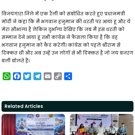
विजयंगारा जिले में एक रैली को संबोधित करते हुए प्रधानमंत्री
मोदी ने कहा कि मैं भगवान हनुमान की धरती पर आया हूं और ये
मेरा सौभाग्य है लेकिन दुर्भाग्य देखिए कि जब मैं इस धरती को
सम्मान देने आया हू्ं तभी कांग्रेस ने फैसला किया है कि वह
भगवान हनुमान को कैद करेगी। कांग्रेस को पहले श्रीराम से
दिक्कत थी और अब उन्हें उन लोगों से भी दिक्कत है जो जय बजरंग
बली बोलते हैं।
W
F
T
T
E
C
S
h
a
w
e
m
o
h
a
c
i
l
a
p
a
t
e
t
e
i
y
r
Related Articles
s
b
t
g
l
L
e
A
o
e
r
i
p
o
r
a
n
p
k
m
k