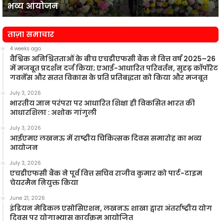
भव्य आयोजन
आयोजन
न
ताज़ा समाचार
4 weeks ago
वैश्विक अनिश्चितताओं के बीच एचडीएफसी बैंक ने वित्त वर्ष 2025–26
में मजबूत प्रदर्शन दर्ज किया; एआई-आधारित परिवर्तन, सुदृढ़ कॉर्पोरेट
गवर्नेंस और सतत विकास के प्रति प्रतिबद्धता को किया और मजबूत
July 3, 2026
भारतीय ज्ञान परंपरा पर आधारित शिक्षा ही विकसित भारत की
आधारशिला : अशोक गांगुली
July 3, 2026
आईएमए लखनऊ में राष्ट्रीय चिकित्सक दिवस समारोह का भव्य
आयोजन
July 3, 2026
एचडीएफसी बैंक ने पूर्व वित्त सचिव राजीव कुमार को पार्ट-टाइम
चेयरमैन नियुक्त किया
June 21, 2026
इंडियन मेडिकल एसोसिएशन, लखनऊ शाखा द्वारा अंतर्राष्ट्रीय योग
दिवस पर योगाभ्यास कार्यक्रम आयोजित