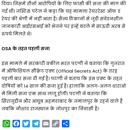
दिया। जिसमें तीनों आरोपियों के लिए फांसी की सजा की मांग की
गई थी। जस्टिस पटेल ने कहा कि यह मामला रेयररेस्ट ऑफ द
रेयर की श्रेणी में नहीं आता है। सैन्य ठिकानों से जुड़ी संवेदनशील
जानकारी आईएसआई को भेजने पर इन्हें बदले में साऊदी अरब से
रुपये मिलते थे।
OSA के तहत पहली सजा
इस मामले में सरकारी वकील भरत पटणी ने बताया कि गुजरात
में ऑफिशियल सीक्रेट एक्ट (Official Secrets Act) के तरह
पहली बार सजा दी गई है। पटणी ने बताय कि इस एक्ट के तहत
दोषियों को 14 साल की सजा हुई है। हालांकि अलग-अलग धाराओं
में मिली सजा एक साथ लागू होगी। पटणी ने बताया कि
सिराजुद्दीन और आयूब अहमदाबाद के जमालपुर के रहने वाले हैं
जबकि नौशाद राजस्थान के जोधपुर का निवासी है।
W
F
T
T
E
C
S