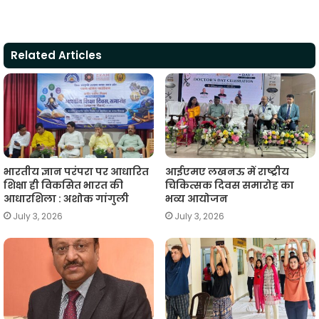
h
a
w
e
m
o
h
a
c
i
l
a
p
a
t
e
t
e
i
y
r
Related Articles
s
b
t
g
l
L
e
A
o
e
r
i
p
o
r
a
n
p
k
m
k
भारतीय ज्ञान परंपरा पर आधारित
आईएमए लखनऊ में राष्ट्रीय
शिक्षा ही विकसित भारत की
चिकित्सक दिवस समारोह का
आधारशिला : अशोक गांगुली
भव्य आयोजन
July 3, 2026
July 3, 2026