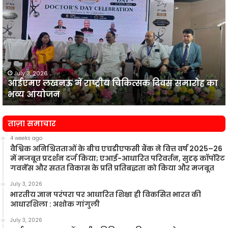
लखनऊ
न
में
प
राष्ट्रीय
व
चिकित्सक
दिवस
समारोह
का
July 3, 2026
आईएमए लखनऊ में राष्ट्रीय चिकित्सक दिवस समारोह का
भव्य
प
भव्य आयोजन
आयोजन
न
ताज़ा समाचार
4 weeks ago
वैश्विक अनिश्चितताओं के बीच एचडीएफसी बैंक ने वित्त वर्ष 2025–26
में मजबूत प्रदर्शन दर्ज किया; एआई-आधारित परिवर्तन, सुदृढ़ कॉर्पोरेट
गवर्नेंस और सतत विकास के प्रति प्रतिबद्धता को किया और मजबूत
July 3, 2026
भारतीय ज्ञान परंपरा पर आधारित शिक्षा ही विकसित भारत की
आधारशिला : अशोक गांगुली
July 3, 2026