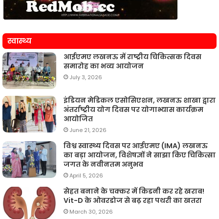
स्वास्थ्य
आईएमए लखनऊ में राष्ट्रीय चिकित्सक दिवस
समारोह का भव्य आयोजन
July 3, 2026
इंडियन मेडिकल एसोसिएशन, लखनऊ शाखा द्वारा
अंतर्राष्ट्रीय योग दिवस पर योगाभ्यास कार्यक्रम
आयोजित
June 21, 2026
विश्व स्वास्थ्य दिवस पर आईएमए (IMA) लखनऊ
का बड़ा आयोजन, विशेषज्ञों ने साझा किए चिकित्सा
जगत के नवीनतम अनुभव
April 5, 2026
सेहत बनाने के चक्कर में किडनी कर रहे खराब!
Vit-D के ओवरडोज से बढ़ रहा पथरी का खतरा
March 30, 2026