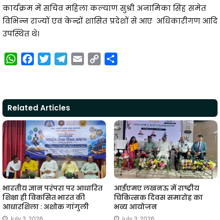
कार्यक्रम में सचिव महिला कल्याण सुश्री अनामिका सिंह समेत
विभिन्न राज्यों एवं केन्द्रों शासित प्रदेशों से आए अधिकारीगण आदि
उपस्थित थे।
W
F
T
T
E
C
S
h
a
w
e
m
o
h
a
c
i
l
a
p
a
t
e
t
e
i
y
r
Related Articles
s
b
t
g
l
L
e
A
o
e
r
i
p
o
r
a
n
p
k
m
k
भारतीय ज्ञान परंपरा पर आधारित
आईएमए लखनऊ में राष्ट्रीय
शिक्षा ही विकसित भारत की
चिकित्सक दिवस समारोह का
आधारशिला : अशोक गांगुली
भव्य आयोजन
July 3, 2026
July 3, 2026