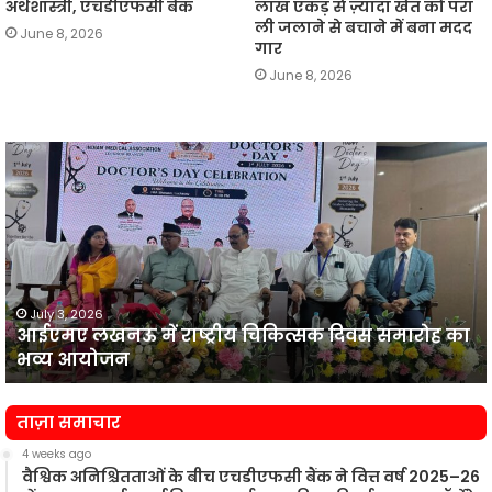
अर्थशास्त्री, एचडीएफसी बैंक
लाख एकड़ से ज़्यादा खेत को परा
ली जलाने से बचाने में बना मदद
June 8, 2026
गार
June 8, 2026
आईएमए
लखनऊ
न
में
प
राष्ट्रीय
व
चिकित्सक
दिवस
समारोह
का
July 3, 2026
आईएमए लखनऊ में राष्ट्रीय चिकित्सक दिवस समारोह का
भव्य
प
भव्य आयोजन
आयोजन
न
ताज़ा समाचार
4 weeks ago
वैश्विक अनिश्चितताओं के बीच एचडीएफसी बैंक ने वित्त वर्ष 2025–26