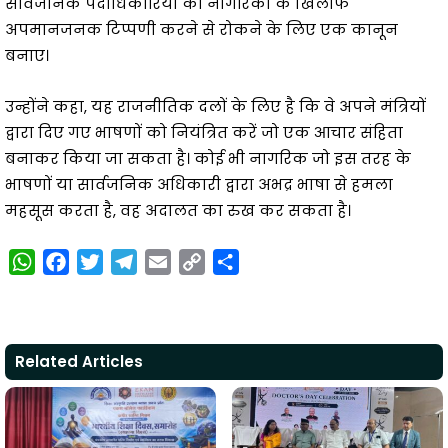
सार्वजनिक पदाधिकारियों को नागरिकों के खिलाफ
अपमानजनक टिप्पणी करने से रोकने के लिए एक कानून
बनाए।
उन्होंने कहा, यह राजनीतिक दलों के लिए है कि वे अपने मंत्रियों
द्वारा दिए गए भाषणों को नियंत्रित करें जो एक आचार संहिता
बनाकर किया जा सकता है। कोई भी नागरिक जो इस तरह के
भाषणों या सार्वजनिक अधिकारी द्वारा अभद्र भाषा से हमला
महसूस करता है, वह अदालत का रुख कर सकता है।
W
F
T
T
E
C
S
h
a
w
e
m
o
h
a
c
i
l
a
p
a
t
e
t
e
i
y
r
Related Articles
s
b
t
g
l
L
e
A
o
e
r
i
p
o
r
a
n
p
k
m
k