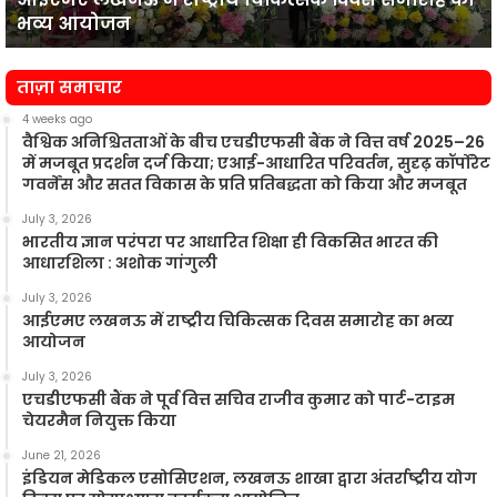
भव्य
प
भव्य आयोजन
आयोजन
न
ताज़ा समाचार
4 weeks ago
वैश्विक अनिश्चितताओं के बीच एचडीएफसी बैंक ने वित्त वर्ष 2025–26
में मजबूत प्रदर्शन दर्ज किया; एआई-आधारित परिवर्तन, सुदृढ़ कॉर्पोरेट
गवर्नेंस और सतत विकास के प्रति प्रतिबद्धता को किया और मजबूत
July 3, 2026
भारतीय ज्ञान परंपरा पर आधारित शिक्षा ही विकसित भारत की
आधारशिला : अशोक गांगुली
July 3, 2026
आईएमए लखनऊ में राष्ट्रीय चिकित्सक दिवस समारोह का भव्य
आयोजन
July 3, 2026
एचडीएफसी बैंक ने पूर्व वित्त सचिव राजीव कुमार को पार्ट-टाइम
चेयरमैन नियुक्त किया
June 21, 2026
इंडियन मेडिकल एसोसिएशन, लखनऊ शाखा द्वारा अंतर्राष्ट्रीय योग