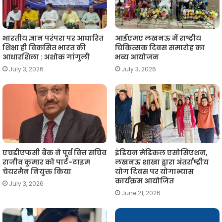
भारतीय ज्ञान परंपरा पर आधारित
आईएमए लखनऊ में राष्ट्रीय
शिक्षा ही विकसित भारत की
चिकित्सक दिवस समारोह का
आधारशिला : अशोक गांगुली
भव्य आयोजन
July 3, 2026
July 3, 2026
एचडीएफसी बैंक ने पूर्व वित्त सचिव
इंडियन मेडिकल एसोसिएशन,
राजीव कुमार को पार्ट-टाइम
लखनऊ शाखा द्वारा अंतर्राष्ट्रीय
चेयरमैन नियुक्त किया
योग दिवस पर योगाभ्यास
कार्यक्रम आयोजित
July 3, 2026
June 21, 2026