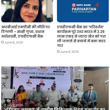
आरबीआई एमपीसी की नीति पर
एचडीएफसी बैंक का ‘परिवर्तन’
टिप्पणी – साक्षी गुप्ता, प्रधान
कार्यक्रम पूरे उत्तर भारत में 3.26
अर्थशास्त्री, एचडीएफसी बैंक
लाख एकड़ से ज़्यादा खेत को परा
ली जलाने से बचाने में बना मदद
June 8, 2026
गार
June 8, 2026
आईएमए
लखनऊ
न
में
प
राष्ट्रीय
व
चिकित्सक
दिवस
समारोह
का
July 3, 2026
आईएमए लखनऊ में राष्ट्रीय चिकित्सक दिवस समारोह का