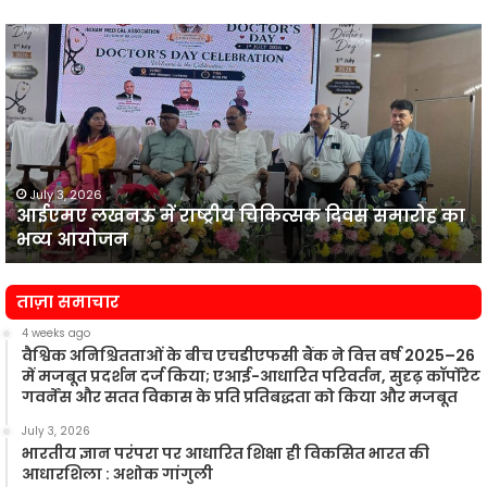
आईएमए
लखनऊ
न
में
प
राष्ट्रीय
व
चिकित्सक
दिवस
समारोह
का
July 3, 2026
आईएमए लखनऊ में राष्ट्रीय चिकित्सक दिवस समारोह का
भव्य
प
भव्य आयोजन
आयोजन
न
ताज़ा समाचार
4 weeks ago
वैश्विक अनिश्चितताओं के बीच एचडीएफसी बैंक ने वित्त वर्ष 2025–26
में मजबूत प्रदर्शन दर्ज किया; एआई-आधारित परिवर्तन, सुदृढ़ कॉर्पोरेट
गवर्नेंस और सतत विकास के प्रति प्रतिबद्धता को किया और मजबूत
July 3, 2026
भारतीय ज्ञान परंपरा पर आधारित शिक्षा ही विकसित भारत की
आधारशिला : अशोक गांगुली