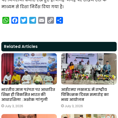
माध्यम से दिशा निर्देश दिया गया है।
W
F
T
T
E
C
S
h
a
w
e
m
o
h
a
c
i
l
a
p
a
t
e
t
e
i
y
r
Related Articles
s
b
t
g
l
L
e
A
o
e
r
i
p
o
r
a
n
p
k
m
k
भारतीय ज्ञान परंपरा पर आधारित
आईएमए लखनऊ में राष्ट्रीय
शिक्षा ही विकसित भारत की
चिकित्सक दिवस समारोह का
आधारशिला : अशोक गांगुली
भव्य आयोजन
July 3, 2026
July 3, 2026