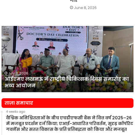
गार
June 8, 2026
आईएमए
लखनऊ
न
में
प
राष्ट्रीय
व
चिकित्सक
दिवस
समारोह
का
July 3, 2026
आईएमए लखनऊ में राष्ट्रीय चिकित्सक दिवस समारोह का
भव्य
प
भव्य आयोजन
आयोजन
न
ताज़ा समाचार
4 weeks ago
वैश्विक अनिश्चितताओं के बीच एचडीएफसी बैंक ने वित्त वर्ष 2025–26
में मजबूत प्रदर्शन दर्ज किया; एआई-आधारित परिवर्तन, सुदृढ़ कॉर्पोरेट
गवर्नेंस और सतत विकास के प्रति प्रतिबद्धता को किया और मजबूत