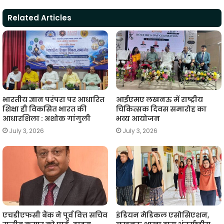
t
e
t
e
i
y
r
Related Articles
s
b
t
g
l
L
e
A
o
e
r
i
p
o
r
a
n
p
k
m
k
भारतीय ज्ञान परंपरा पर आधारित
आईएमए लखनऊ में राष्ट्रीय
शिक्षा ही विकसित भारत की
चिकित्सक दिवस समारोह का
आधारशिला : अशोक गांगुली
भव्य आयोजन
July 3, 2026
July 3, 2026
एचडीएफसी बैंक ने पूर्व वित्त सचिव
इंडियन मेडिकल एसोसिएशन,