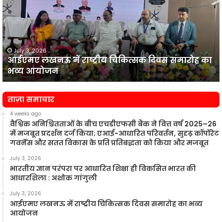
राष्ट्रीय
व
चिकित्सक
दिवस
समारोह
का
July 3, 2026
आईएमए लखनऊ में राष्ट्रीय चिकित्सक दिवस समारोह का
भव्य
प
भव्य आयोजन
आयोजन
न
ताज़ा समाचार
4 weeks ago
वैश्विक अनिश्चितताओं के बीच एचडीएफसी बैंक ने वित्त वर्ष 2025–26
में मजबूत प्रदर्शन दर्ज किया; एआई-आधारित परिवर्तन, सुदृढ़ कॉर्पोरेट
गवर्नेंस और सतत विकास के प्रति प्रतिबद्धता को किया और मजबूत
July 3, 2026
भारतीय ज्ञान परंपरा पर आधारित शिक्षा ही विकसित भारत की
आधारशिला : अशोक गांगुली
July 3, 2026
आईएमए लखनऊ में राष्ट्रीय चिकित्सक दिवस समारोह का भव्य
आयोजन