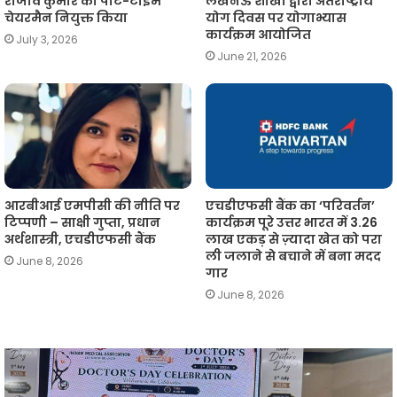
राजीव कुमार को पार्ट-टाइम
लखनऊ शाखा द्वारा अंतर्राष्ट्रीय
चेयरमैन नियुक्त किया
योग दिवस पर योगाभ्यास
कार्यक्रम आयोजित
July 3, 2026
June 21, 2026
आरबीआई एमपीसी की नीति पर
एचडीएफसी बैंक का ‘परिवर्तन’
टिप्पणी – साक्षी गुप्ता, प्रधान
कार्यक्रम पूरे उत्तर भारत में 3.26
अर्थशास्त्री, एचडीएफसी बैंक
लाख एकड़ से ज़्यादा खेत को परा
ली जलाने से बचाने में बना मदद
June 8, 2026
गार
June 8, 2026
आईएमए
लखनऊ
न
में
प