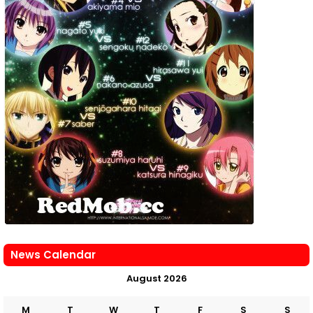
News Calendar
August 2026
M
T
W
T
F
S
S