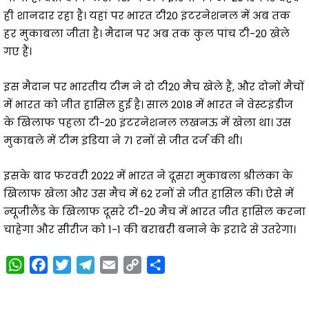
ही शानदार रहा है। यहां पर भारत टी20 इंटरनेशनल में अब तक
हर मुकाबला जीता है। मैदान पर अब तक कुल पांच टी-20 खेले
गए हैं।
इस मैदान पर भारतीय टीम ने दो टी20 मैच खेले हैं, और दोनों मैचों
में भारत को जीत हासिल हुई है। साल 2018 में भारत ने वेस्टइंडीज
के खिलाफ पहला टी-20 इंटरनेशनल लखनऊ में खेला था। उस
मुकाबले में टीम इंडिया ने 71 रनों से जीत दर्ज की थी।
इसके बाद फरवरी 2022 में भारत ने दूसरा मुकाबला श्रीलंका के
खिलाफ खेला और उस मैच में 62 रनों से जीत हासिल की। ऐसे में
न्यूजीलैंड के खिलाफ दूसरे टी-20 मैच में भारत जीत हासिल करना
चाहेगा और सीरीज को 1-1 की बराबरी बनाने के इरादे से उतरेगा।
W
F
T
T
E
C
S
h
a
w
e
m
o
h
a
c
i
l
a
p
a