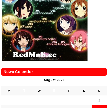
News Calendar
August 2026
M
T
W
T
F
S
S
1
2