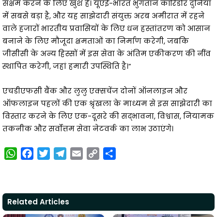
सक्षम करने के लिए खुश हैं। यूएई-भारत भुगतान कॉरिडोर दुनिया
में सबसे बड़ा है, और यह साझेदारी संयुक्त अरब अमीरात में रहने
वाले हजारों भारतीय प्रवासियों के लिए धन हस्तांतरण को आसान
बनाने के लिए मौजूदा क्षमताओं का निर्माण करेगी, जबकि
जीसीसी के अन्य हिस्सों में इस सेवा के अंतिम एकीकरण की नींव
स्थापित करेगी, जहां हमारी उपस्थिति है।”
एचडीएफसी बैंक और लुलु एक्सचेंज दोनों ऑनलाइन और
ऑफलाइन पहलों की एक श्रृंखला के माध्यम से इस साझेदारी का
विस्तार करने के लिए एक-दूसरे की सद्भावना, विश्वास, नियामक
तकनीक और सर्वोत्तम सेवा नेटवर्क का लाभ उठाएंगे।
W
F
T
T
E
C
S
h
a
w
e
m
o
h
a
c
i
l
a
p
a
t
e
t
e
i
y
r
Related Articles
s
b
t
g
l
L
e
A
o
e
r
i