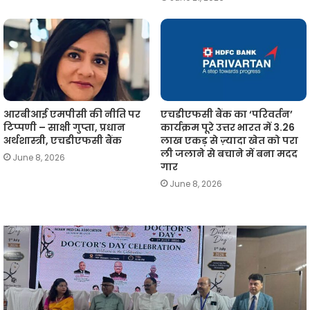
आरबीआई एमपीसी की नीति पर
एचडीएफसी बैंक का ‘परिवर्तन’
टिप्पणी – साक्षी गुप्ता, प्रधान
कार्यक्रम पूरे उत्तर भारत में 3.26
अर्थशास्त्री, एचडीएफसी बैंक
लाख एकड़ से ज़्यादा खेत को परा
ली जलाने से बचाने में बना मदद
June 8, 2026
गार
June 8, 2026
आईएमए
लखनऊ
न
में
प
राष्ट्रीय
व
चिकित्सक
दिवस