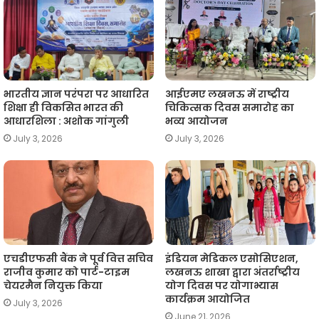
p
o
r
a
n
p
k
m
k
भारतीय ज्ञान परंपरा पर आधारित
आईएमए लखनऊ में राष्ट्रीय
शिक्षा ही विकसित भारत की
चिकित्सक दिवस समारोह का
आधारशिला : अशोक गांगुली
भव्य आयोजन
July 3, 2026
July 3, 2026
एचडीएफसी बैंक ने पूर्व वित्त सचिव
इंडियन मेडिकल एसोसिएशन,
राजीव कुमार को पार्ट-टाइम
लखनऊ शाखा द्वारा अंतर्राष्ट्रीय
चेयरमैन नियुक्त किया
योग दिवस पर योगाभ्यास
कार्यक्रम आयोजित
July 3, 2026
June 21, 2026