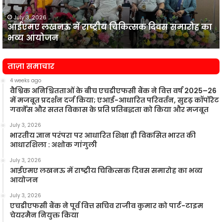
समारोह
का
July 3, 2026
आईएमए लखनऊ में राष्ट्रीय चिकित्सक दिवस समारोह का
भव्य
प
भव्य आयोजन
आयोजन
न
ताज़ा समाचार
4 weeks ago
वैश्विक अनिश्चितताओं के बीच एचडीएफसी बैंक ने वित्त वर्ष 2025–26
में मजबूत प्रदर्शन दर्ज किया; एआई-आधारित परिवर्तन, सुदृढ़ कॉर्पोरेट
गवर्नेंस और सतत विकास के प्रति प्रतिबद्धता को किया और मजबूत
July 3, 2026
भारतीय ज्ञान परंपरा पर आधारित शिक्षा ही विकसित भारत की
आधारशिला : अशोक गांगुली
July 3, 2026
आईएमए लखनऊ में राष्ट्रीय चिकित्सक दिवस समारोह का भव्य
आयोजन
July 3, 2026
एचडीएफसी बैंक ने पूर्व वित्त सचिव राजीव कुमार को पार्ट-टाइम
चेयरमैन नियुक्त किया