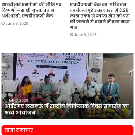
आरबीआई एमपीसी की नीति पर
एचडीएफसी बैंक का ‘परिवर्तन’
टिप्पणी – साक्षी गुप्ता, प्रधान
कार्यक्रम पूरे उत्तर भारत में 3.26
अर्थशास्त्री, एचडीएफसी बैंक
लाख एकड़ से ज़्यादा खेत को परा
ली जलाने से बचाने में बना मदद
June 8, 2026
गार
June 8, 2026
आईएमए
लखनऊ
न
में
प
राष्ट्रीय
व
चिकित्सक
दिवस
समारोह
का
July 3, 2026
आईएमए लखनऊ में राष्ट्रीय चिकित्सक दिवस समारोह का
भव्य
प
भव्य आयोजन
आयोजन
न
ताज़ा समाचार