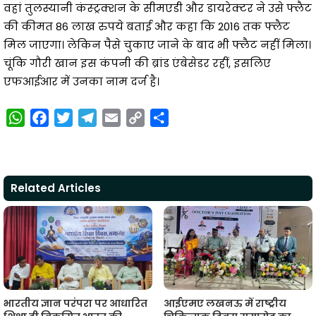
वहां तुलस्यानी कंस्ट्रक्शन के सीमएडी और डायरेक्टर ने उसे फ्लैट
की कीमत 86 लाख रुपये बताई और कहा कि 2016 तक फ्लैट
मिल जाएगा। लेकिन पैसे चुकाए जाने के बाद भी फ्लैट नहीं मिला।
चूंकि गौरी खान इस कंपनी की ब्रांड एंबेसेडर रहीं, इसलिए
एफआईआर में उनका नाम दर्ज है।
W
F
T
T
E
C
S
h
a
w
e
m
o
h
a
c
i
l
a
p
a
t
e
t
e
i
y
r
Related Articles
s
b
t
g
l
L
e
A
o
e
r
i
p
o
r
a
n
p
k
m
k
भारतीय ज्ञान परंपरा पर आधारित
आईएमए लखनऊ में राष्ट्रीय