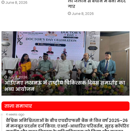
ली जलाने से बचाने में बना मदद
June 8, 2026
गार
June 8, 2026
आईएमए
लखनऊ
न
में
प
राष्ट्रीय
व
चिकित्सक
दिवस
समारोह
का
July 3, 2026
आईएमए लखनऊ में राष्ट्रीय चिकित्सक दिवस समारोह का
भव्य
प
भव्य आयोजन
आयोजन
न
ताज़ा समाचार
4 weeks ago
वैश्विक अनिश्चितताओं के बीच एचडीएफसी बैंक ने वित्त वर्ष 2025–26
में मजबूत प्रदर्शन दर्ज किया; एआई-आधारित परिवर्तन, सुदृढ़ कॉर्पोरेट