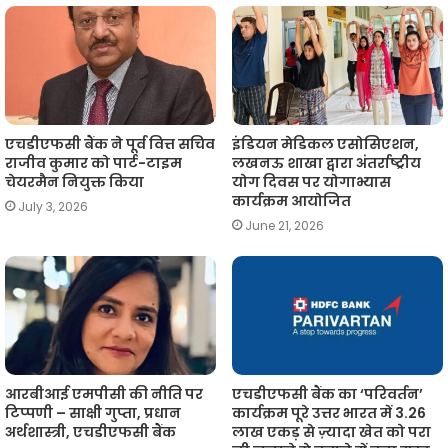
एचडीएफसी बैंक ने पूर्व वित्त सचिव
इंडियन मेडिकल एसोसिएशन,
राजीव कुमार को पार्ट-टाइम
लखनऊ शाखा द्वारा अंतर्राष्ट्रीय
चेयरमैन नियुक्त किया
योग दिवस पर योगाभ्यास
कार्यक्रम आयोजित
July 3, 2026
June 21, 2026
आरबीआई एमपीसी की नीति पर
एचडीएफसी बैंक का ‘परिवर्तन’
टिप्पणी – साक्षी गुप्ता, प्रधान
कार्यक्रम पूरे उत्तर भारत में 3.26
अर्थशास्त्री, एचडीएफसी बैंक
लाख एकड़ से ज़्यादा खेत को परा