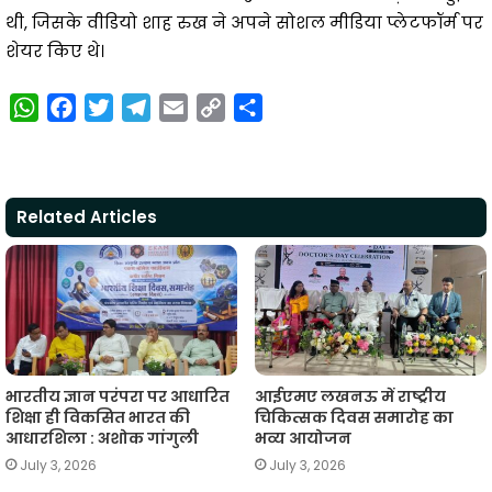
थी, जिसके वीडियो शाह रुख ने अपने सोशल मीडिया प्लेटफॉर्म पर
शेयर किए थे।
W
F
T
T
E
C
S
h
a
w
e
m
o
h
a
c
i
l
a
p
a
t
e
t
e
i
y
r
Related Articles
s
b
t
g
l
L
e
A
o
e
r
i
p
o
r
a
n
p
k
m
k
भारतीय ज्ञान परंपरा पर आधारित
आईएमए लखनऊ में राष्ट्रीय
शिक्षा ही विकसित भारत की
चिकित्सक दिवस समारोह का
आधारशिला : अशोक गांगुली
भव्य आयोजन
July 3, 2026
July 3, 2026