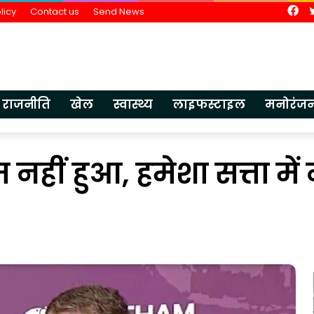
Fa
licy
Contact us
Send News
राजनीति
खेल
स्वास्थ्य
लाइफस्टाइल
मनोरंज
नहीं हुआ, हमेशा सत्ता में 
भारतीय
ज्ञान
परंपरा