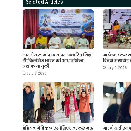
A
o
e
r
i
Related Articles
p
o
r
a
n
p
k
m
k
भारतीय ज्ञान परंपरा पर आधारित शिक्षा
आईएमए लखनऊ मे
ही विकसित भारत की आधारशिला :
दिवस समारोह
अशोक गांगुली
July 3, 2026
July 3, 2026
इंडियन मेडिकल एसोसिएशन, लखनऊ
आरबीआई एमपी