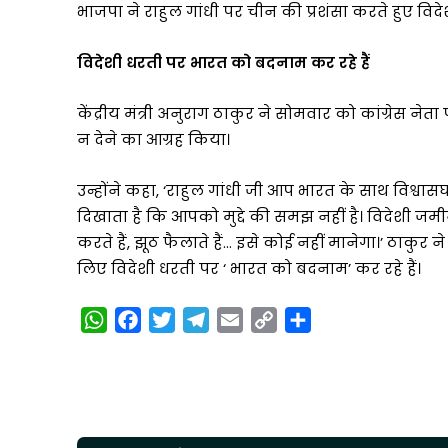
भाजपा ने राहुल गांधी पर चीन की प्रशंसा करते हुए 
विदेशी धरती पर भारत को बदनाम कर रहे हैं
केंद्रीय मंत्री अनुराग ठाकुर ने सोमवार को कांग्रेस 
न देने का आग्रह किया।
उन्होंने कहा, ‘राहुल गांधी जी आप भारत के साथ विश्
दिखाता है कि आपको मुद्दे की समझ नहीं है। विदेशी
करते हैं, झूठ फैलाते हैं… इसे कोई नहीं मानेगा।’ ठाक
लिए विदेशी धरती पर ‘ भारत को बदनाम’ कर रहे हैं।
W
F
T
T
E
C
S
h
a
w
e
m
o
h
a
c
i
l
a
p
a
t
e
t
e
i
y
r
s
b
t
g
l
L
e