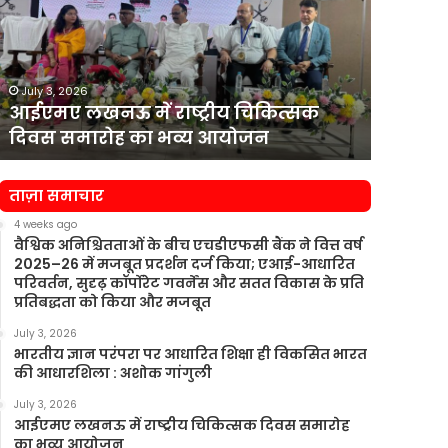
राष्ट्रीय
वित्त
चिकित्सक
सचिव
दिवस
राजीव
समारोह
कुमार
July 3, 2026
July 3, 2
का
को
आईएमए लखनऊ में राष्ट्रीय चिकित्सक
एचडीएफसी
भव्य
पार्ट-
दिवस समारोह का भव्य आयोजन
कुमार क
आयोजन
टाइम
चेयरमैन
नियुक्त
ताज़ा समाचार
किया
4 weeks ago
वैश्विक अनिश्चितताओं के बीच एचडीएफसी बैंक ने वित्त वर्ष
2025–26 में मजबूत प्रदर्शन दर्ज किया; एआई-आधारित
परिवर्तन, सुदृढ़ कॉर्पोरेट गवर्नेंस और सतत विकास के प्रति
प्रतिबद्धता को किया और मजबूत
July 3, 2026
भारतीय ज्ञान परंपरा पर आधारित शिक्षा ही विकसित भारत
की आधारशिला : अशोक गांगुली
July 3, 2026
आईएमए लखनऊ में राष्ट्रीय चिकित्सक दिवस समारोह
का भव्य आयोजन