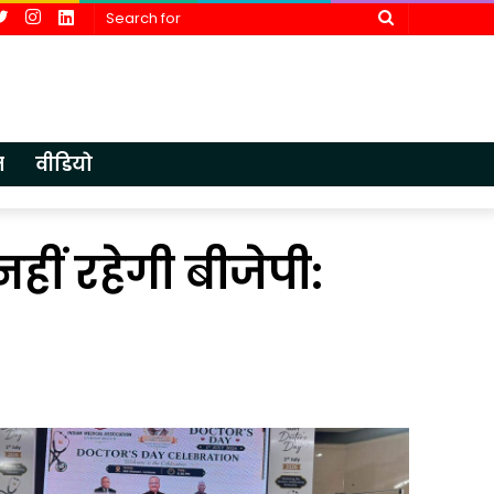
cebook
Twitter
Instagram
LinkedIn
Search
for
न
वीडियो
नहीं रहेगी बीजेपी:
आईएमए
एचडीएफसी बै
लखनऊ
ने
में
पूर्व