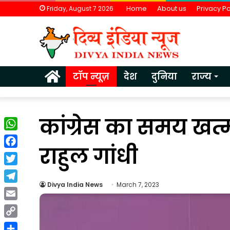
Home
About us
Privacy Po
Friday, August 7 2026
Home
टॉप न्यूज़
देश
दुनिया
राज्य
कांग्रेस का समय खत्म 
WhatsApp
राहुल गांधी
Facebook
Twitter
Divya India News
March 7, 2023
Telegram
वैश्विक
Email
अनिश्चितताओं
Copy
के