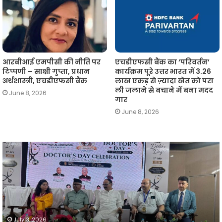
आरबीआई एमपीसी की नीति पर
एचडीएफसी बैंक का ‘परिवर्तन’
टिप्पणी – साक्षी गुप्ता, प्रधान
कार्यक्रम पूरे उत्तर भारत में 3.26
अर्थशास्त्री, एचडीएफसी बैंक
लाख एकड़ से ज़्यादा खेत को परा
ली जलाने से बचाने में बना मदद
June 8, 2026
गार
June 8, 2026
आईएमए
लखनऊ
न
में
प
राष्ट्रीय
व
चिकित्सक
दिवस
समारोह
का
July 3, 2026