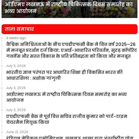
आईएमए लखनऊ में राष्ट्रीय चिकित्सक दिवस समारोह का
भव्य
प
भव्य आयोजन
आयोजन
न
ताज़ा समाचार
4 weeks ago
वैश्विक अनिश्चितताओं के बीच एचडीएफसी बैंक ने वित्त वर्ष 2025–26
में मजबूत प्रदर्शन दर्ज किया; एआई-आधारित परिवर्तन, सुदृढ़ कॉर्पोरेट
गवर्नेंस और सतत विकास के प्रति प्रतिबद्धता को किया और मजबूत
July 3, 2026
भारतीय ज्ञान परंपरा पर आधारित शिक्षा ही विकसित भारत की
आधारशिला : अशोक गांगुली
July 3, 2026
आईएमए लखनऊ में राष्ट्रीय चिकित्सक दिवस समारोह का भव्य
आयोजन
July 3, 2026
एचडीएफसी बैंक ने पूर्व वित्त सचिव राजीव कुमार को पार्ट-टाइम
चेयरमैन नियुक्त किया
June 21, 2026
इंडियन मेडिकल एसोसिएशन, लखनऊ शाखा द्वारा अंतर्राष्ट्रीय योग