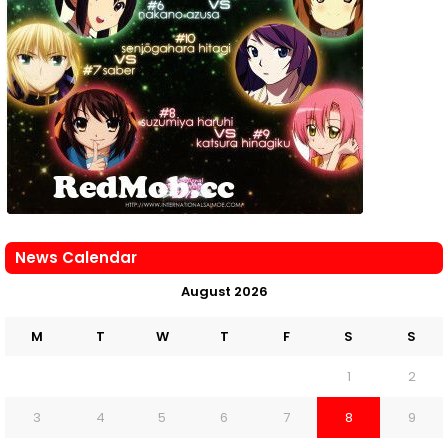
News Calendar
August 2026
M
T
W
T
F
S
S
1
2
3
4
5
6
7
8
9