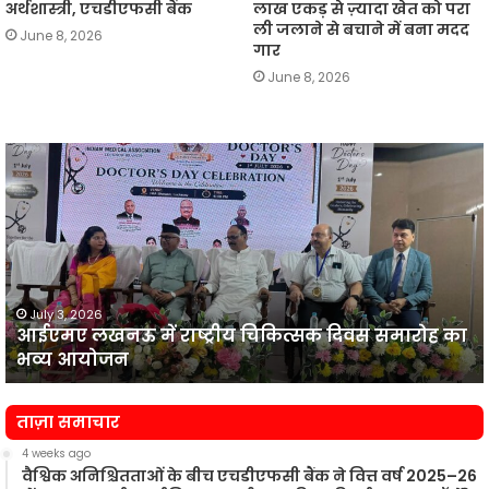
अर्थशास्त्री, एचडीएफसी बैंक
लाख एकड़ से ज़्यादा खेत को परा
ली जलाने से बचाने में बना मदद
June 8, 2026
गार
June 8, 2026
आईएमए
लखनऊ
न
में
प
राष्ट्रीय
व
चिकित्सक
दिवस
समारोह
का
July 3, 2026
आईएमए लखनऊ में राष्ट्रीय चिकित्सक दिवस समारोह का
भव्य
प
भव्य आयोजन
आयोजन
न
ताज़ा समाचार
4 weeks ago
वैश्विक अनिश्चितताओं के बीच एचडीएफसी बैंक ने वित्त वर्ष 2025–26