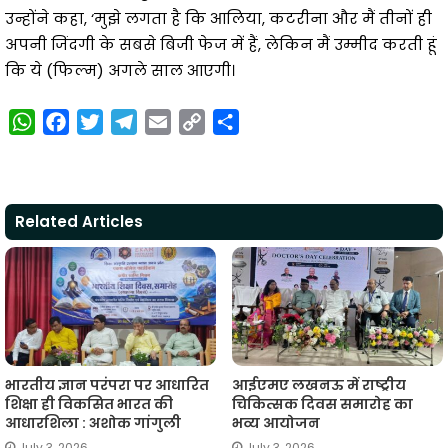
उन्होंने कहा, ‘मुझे लगता है कि आलिया, कटरीना और मैं तीनों ही
अपनी जिंदगी के सबसे बिजी फेज में हैं, लेकिन मैं उम्मीद करती हूं
कि ये (फिल्म) अगले साल आएगी।
W
F
T
T
E
C
S
h
a
w
e
m
o
h
a
c
i
l
a
p
a
t
e
t
e
i
y
r
Related Articles
s
b
t
g
l
L
e
A
o
e
r
i
p
o
r
a
n
p
k
m
k
भारतीय ज्ञान परंपरा पर आधारित
आईएमए लखनऊ में राष्ट्रीय
शिक्षा ही विकसित भारत की
चिकित्सक दिवस समारोह का
आधारशिला : अशोक गांगुली
भव्य आयोजन
July 3, 2026
July 3, 2026