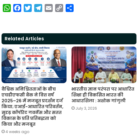
W
F
T
T
E
C
S
h
a
w
e
m
o
h
a
c
i
l
a
p
a
t
e
t
e
i
y
r
Related Articles
s
b
t
g
l
L
e
A
o
e
r
i
p
o
r
a
n
p
k
m
k
वैश्विक अनिश्चितताओं के बीच
भारतीय ज्ञान परंपरा पर आधारित
एचडीएफसी बैंक ने वित्त वर्ष
शिक्षा ही विकसित भारत की
2025–26 में मजबूत प्रदर्शन दर्ज
आधारशिला : अशोक गांगुली
किया; एआई-आधारित परिवर्तन,
July 3, 2026
सुदृढ़ कॉर्पोरेट गवर्नेंस और सतत
विकास के प्रति प्रतिबद्धता को
किया और मजबूत
4 weeks ago