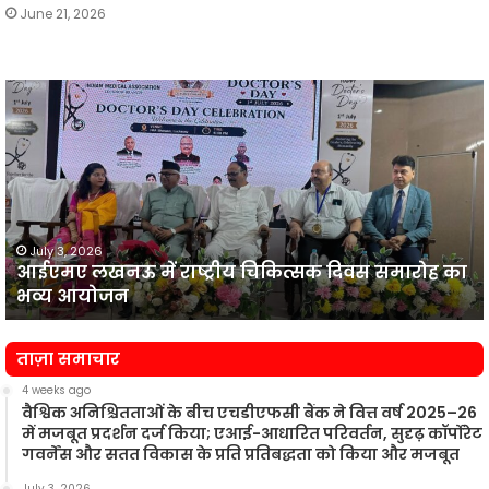
June 21, 2026
आईएमए
लखनऊ
न
में
प
राष्ट्रीय
व
चिकित्सक
दिवस
समारोह
का
July 3, 2026
आईएमए लखनऊ में राष्ट्रीय चिकित्सक दिवस समारोह का
भव्य
प
भव्य आयोजन
आयोजन
न
ताज़ा समाचार
4 weeks ago
वैश्विक अनिश्चितताओं के बीच एचडीएफसी बैंक ने वित्त वर्ष 2025–26
में मजबूत प्रदर्शन दर्ज किया; एआई-आधारित परिवर्तन, सुदृढ़ कॉर्पोरेट
गवर्नेंस और सतत विकास के प्रति प्रतिबद्धता को किया और मजबूत
July 3, 2026