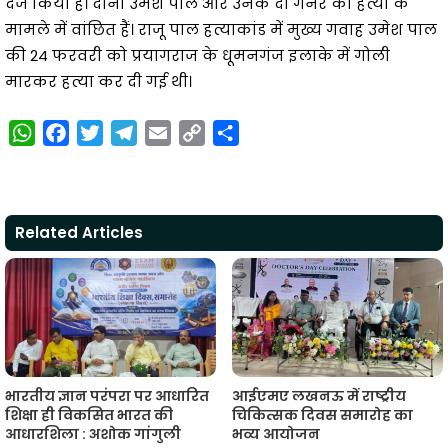
दर्ज किया है। दोनों उमेश पाल और उनके दो गनर की हत्या के
मामले में वांछित हैं। राजू पाल हत्याकांड में मुख्य गवाह उमेश पाल
की 24 फरवरी को प्रयागराज के धूमनगंज इलाके में गोली
मारकर हत्या कर दी गई थी।
W
F
T
T
E
C
S
h
a
w
e
m
o
h
a
c
i
l
a
p
a
t
e
t
e
i
y
r
Related Articles
s
b
t
g
l
L
e
A
o
e
r
i
p
o
r
a
n
p
k
m
k
भारतीय ज्ञान परंपरा पर आधारित
आईएमए लखनऊ में राष्ट्रीय
शिक्षा ही विकसित भारत की
चिकित्सक दिवस समारोह का
आधारशिला : अशोक गांगुली
भव्य आयोजन