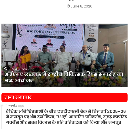
June 8, 2026
एचडीएफसी ब
ने
पूर्व
वित्त
सचिव
राजीव
कुमार
को
 2026
July 3, 
लखनऊ में राष्ट्रीय चिकित्सक दिवस समारोह का
एचडीएफसी
पार्ट-
आयोजन
टाइम चे
टाइम
चेयरमैन
नियुक्त
ताज़ा समाचार
किया
4 weeks ago
वैश्विक अनिश्चितताओं के बीच एचडीएफसी बैंक ने वित्त वर्ष 2025–26
में मजबूत प्रदर्शन दर्ज किया; एआई-आधारित परिवर्तन, सुदृढ़ कॉर्पोरेट
गवर्नेंस और सतत विकास के प्रति प्रतिबद्धता को किया और मजबूत