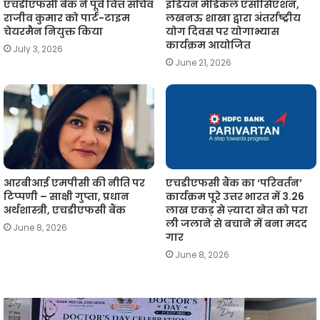
एचडीएफसी बैंक ने पूर्व वित्त सचिव
इंडियन मेडिकल एसोसिएशन,
राजीव कुमार को पार्ट-टाइम
लखनऊ शाखा द्वारा अंतर्राष्ट्रीय
चेयरमैन नियुक्त किया
योग दिवस पर योगाभ्यास
कार्यक्रम आयोजित
July 3, 2026
June 21, 2026
आरबीआई एमपीसी की नीति पर
एचडीएफसी बैंक का ‘परिवर्तन’
टिप्पणी – साक्षी गुप्ता, प्रधान
कार्यक्रम पूरे उत्तर भारत में 3.26
अर्थशास्त्री, एचडीएफसी बैंक
लाख एकड़ से ज़्यादा खेत को परा
ली जलाने से बचाने में बना मदद
June 8, 2026
गार
June 8, 2026
आईएमए
लखनऊ
न