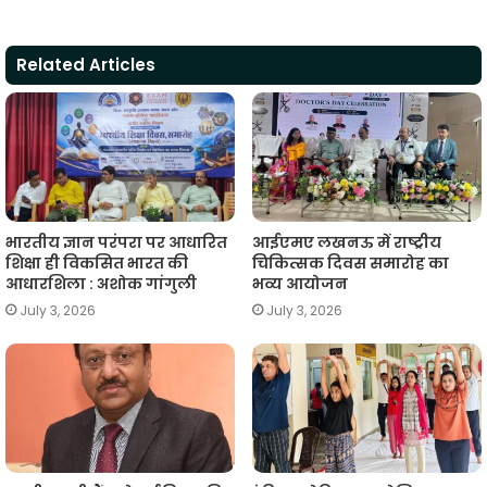
a
c
i
l
a
p
a
t
e
t
e
i
y
r
Related Articles
s
b
t
g
l
L
e
A
o
e
r
i
p
o
r
a
n
p
k
m
k
भारतीय ज्ञान परंपरा पर आधारित
आईएमए लखनऊ में राष्ट्रीय
शिक्षा ही विकसित भारत की
चिकित्सक दिवस समारोह का
आधारशिला : अशोक गांगुली
भव्य आयोजन
July 3, 2026
July 3, 2026