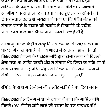
जयराम रमेश ने अंग्रेजी अखबार में प्रकाशित तिरुवदुथुराई
आदिनम के प्रमुख श्री ला श्री अंबालावना देसिका परमाचार्य
स्वामीगल के साक्षात्कार का हवाला देते हुए सेंगोल सौंपने को
लेकर सवाल उठाए थे। जयराम ने कहा था कि पंडित नेहरू को
सेंगोल सौंपने के दौरान की तस्वीर में दिखाई दे रहे प्रसिद्ध
नागस्वरम कलाकर टीएन राजारत्नम पिल्लई भी हैं।
उनके मुताबिक केंद्रीय संस्कृति मंत्रालय की वेबसाइट के एक
आलेख में कहा गया है कि जब भारत ने स्वतंत्रता प्राप्त की तो
तिरुवदुथुराई मठम के पंडारसन्नधि द्वारा राजारत्नम को दिल्ली
भेजा गया था, ताकि उनकी ओर से सेंगोल भेंट किया जा सके। डा पी
सुब्बारायण ने उन्हें पंडित नेहरू से मिलवाया और राजारत्नम ने
सेंगोल सौंपने से पहले नागस्वरम की धुन भी सुनाई।
सेंगोल के साथ माउंटबेटन की तस्वीर नहीं होने का दिया जवाब
तिरुवदुथुराई आदिनम ने अपने बयान में कहा कि मासिलमणि
पिल्लै (96) सेंगोल सौपे जाने की घटना के एक प्रत्यक्षदर्शी हैं।