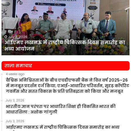
में
प
राष्ट्रीय
व
चिकित्सक
दिवस
समारोह
का
July 3, 2026
आईएमए लखनऊ में राष्ट्रीय चिकित्सक दिवस समारोह का
भव्य
प
भव्य आयोजन
आयोजन
न
ताज़ा समाचार
4 weeks ago
वैश्विक अनिश्चितताओं के बीच एचडीएफसी बैंक ने वित्त वर्ष 2025–26
में मजबूत प्रदर्शन दर्ज किया; एआई-आधारित परिवर्तन, सुदृढ़ कॉर्पोरेट
गवर्नेंस और सतत विकास के प्रति प्रतिबद्धता को किया और मजबूत
July 3, 2026
भारतीय ज्ञान परंपरा पर आधारित शिक्षा ही विकसित भारत की
आधारशिला : अशोक गांगुली
July 3, 2026
आईएमए लखनऊ में राष्ट्रीय चिकित्सक दिवस समारोह का भव्य