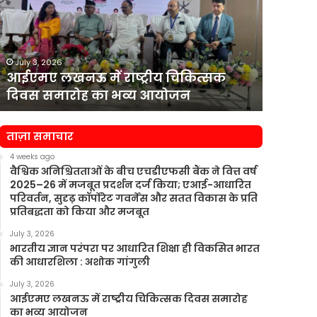
राष्ट्रीय
वित्त
चिकित्सक
सचिव
दिवस
राजीव
समारोह
कुमार
July 3, 2026
July 3, 2
का
को
आईएमए लखनऊ में राष्ट्रीय चिकित्सक
एचडीएफसी
भव्य
पार्ट-
दिवस समारोह का भव्य आयोजन
कुमार क
आयोजन
टाइम
चेयरमैन
नियुक्त
ताज़ा समाचार
किया
4 weeks ago
वैश्विक अनिश्चितताओं के बीच एचडीएफसी बैंक ने वित्त वर्ष
2025–26 में मजबूत प्रदर्शन दर्ज किया; एआई-आधारित
परिवर्तन, सुदृढ़ कॉर्पोरेट गवर्नेंस और सतत विकास के प्रति
प्रतिबद्धता को किया और मजबूत
July 3, 2026
भारतीय ज्ञान परंपरा पर आधारित शिक्षा ही विकसित भारत
की आधारशिला : अशोक गांगुली
July 3, 2026
आईएमए लखनऊ में राष्ट्रीय चिकित्सक दिवस समारोह
का भव्य आयोजन