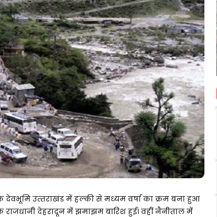
पर
आधारित
ीएफसी
शिक्षा
प्रदर्शन
July 3, 2026
ही
सुदृढ़
भारतीय ज्ञान परंपरा पर आधारित शिक्षा ही
विकसित
 प्रति
विकसित भारत की आधारशिला : अशोक
भारत
गांगुली
की
आधारशिला
:
अशोक
गांगुली
देवभूमि उत्‍तराखंड में हल्की से मध्यम वर्षा का क्रम बना हुआ
र तड़के राजधानी देहरादून में झमाझम बारिश हुई। वहीं नैनीताल में