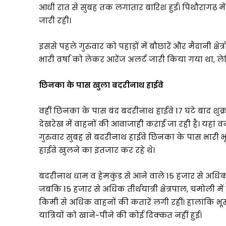
विकास
आधी रात से सुबह तक लगातार बारिश हुई। पिथौरागढ़ में
के
जारी रही।
प्रति
प्रतिबद्धता
को
इससे पहले गुरुवार को पहाड़ों में बौछारें और मैदानी क्षे
किया
भारी वर्षा को लेकर आरेंज अलर्ट जारी किया गया था
और
मजबूत
छिनका के पास खुला बदरीनाथ हाईवे
वहीं छिनका के पास बंद बदरीनाथ हाईवे 17 घंटे बाद शु
देखरेख में वाहनों की आवाजाही कराई जा रही है। यहां वन
गुरुवार सुबह से बदरीनाथ हाईवे छिनका के पास भारी भू
हाईवे खुलने का इंतजार कर रहे थे।
बदरीनाथ धाम व हेमकुंड से आने वाले 15 हजार से अधिक त
जबकि 15 हजार से अधिक तीर्थयात्री क्षेत्रपाल, चमोली मे
किमी से अधिक वाहनों की कतारें लगी रहीं। हालांकि भू
यात्रियों को खाने-पीने की कोई दिक्कत नहीं हुई।