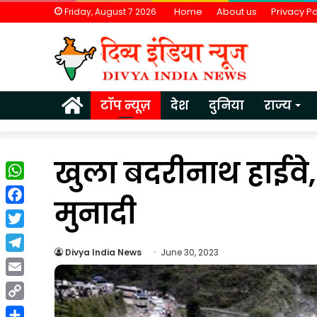
Home
About us
Privacy Po
Friday, August 7 2026
Home
टॉप न्यूज़
देश
दुनिया
राज्य
खुला बदरीनाथ हाईवे, गौ
WhatsApp
मुनादी
Facebook
Twitter
Divya India News
June 30, 2023
Telegram
वैश्विक
Email
अनिश्चितताओं
Copy
के