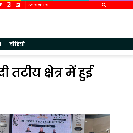
cebook
Twitter
Instagram
LinkedIn
Search
for
न
वीडियो
टीय क्षेत्र में हुई
आईएमए
एचडीएफसी बै
लखनऊ
ने
में
पूर्व