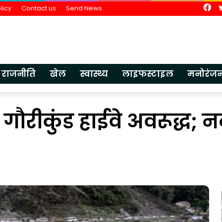
Fa
licy
Contact us
Send News
राजनीति
खेल
स्वास्थ्य
लाइफस्टाइल
मनोरंज
रीकुंड हाईवे अवरूद्ध; नदी त
भारतीय
ज्ञान
परंपरा