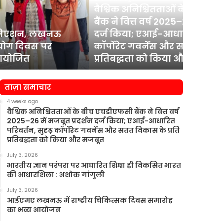
एचडीएफसी
आधारित
वैश्विक अनिश्चितताओं के बीच एचडीएफसी
बैंक
शिक्षा
बैंक ने वित्त वर्ष 2025–26 में मजबूत प्रदर्शन
July 3, 2
ने
ही
दर्ज किया; एआई-आधारित परिवर्तन, सुदृढ़
भारतीय 
वित्त
विकसित
कॉर्पोरेट गवर्नेंस और सतत विकास के प्रति
विकसित
वर्ष
भारत
प्रतिबद्धता को किया और मजबूत
गांगुली
2025–
की
26
आधारशिला
में
:
ताज़ा समाचार
मजबूत
अशोक
प्रदर्शन
गांगुली
4 weeks ago
दर्ज
वैश्विक अनिश्चितताओं के बीच एचडीएफसी बैंक ने वित्त वर्ष
2025–26 में मजबूत प्रदर्शन दर्ज किया; एआई-आधारित
किया;
परिवर्तन, सुदृढ़ कॉर्पोरेट गवर्नेंस और सतत विकास के प्रति
एआई-
प्रतिबद्धता को किया और मजबूत
आधारित
परिवर्तन,
July 3, 2026
सुदृढ़
भारतीय ज्ञान परंपरा पर आधारित शिक्षा ही विकसित भारत
कॉर्पोरेट
की आधारशिला : अशोक गांगुली
गवर्नेंस
July 3, 2026
और
आईएमए लखनऊ में राष्ट्रीय चिकित्सक दिवस समारोह
सतत
का भव्य आयोजन
विकास