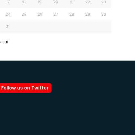
17
18
19
20
21
22
23
24
25
26
27
28
29
30
31
« Jul
Follow us on Twitter