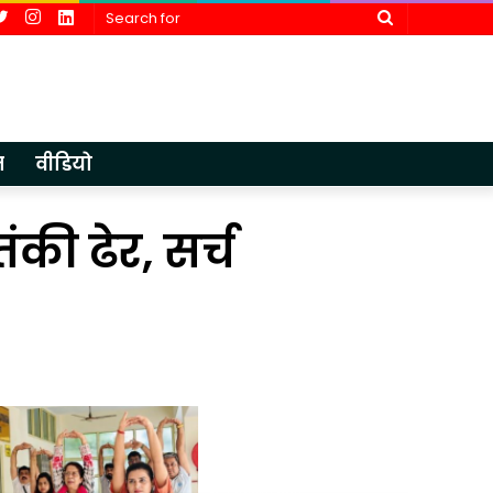
cebook
Twitter
Instagram
LinkedIn
Search
for
न
वीडियो
ंकी ढेर, सर्च
वैश्विक
भारतीय
अनिश्चितताओं
ज्ञान
के
परंपरा
बीच
पर
4 weeks ago