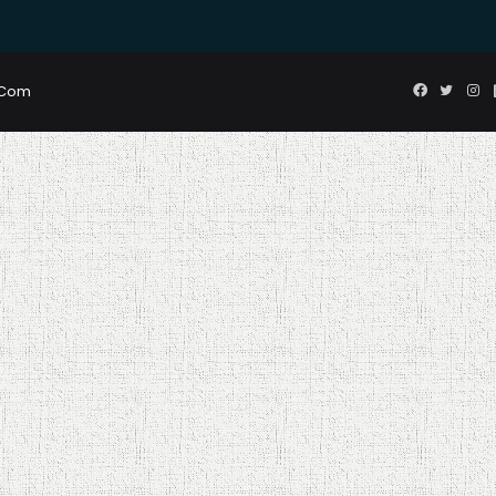
Faceboo
Twitte
In
s.Com