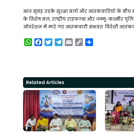
आज सुबह तड़के सुरक्षा बलों और आतंकवादियों के बीच भ
के विशेष बल, राष्ट्रीय राइफल्स और जम्मू-कश्मीर पु
ऑपरेशन में मारे गए आतंकवादी संभवतः विदेशी आतंकव
W
F
T
T
E
C
S
h
a
w
e
m
o
h
a
c
i
l
a
p
a
t
e
t
e
i
y
r
s
b
t
g
l
L
e
A
o
e
r
i
Related Articles
p
o
r
a
n
p
k
m
k