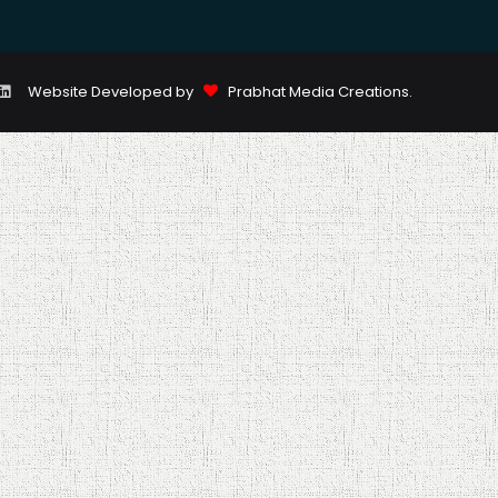
k
r
stagram
LinkedIn
Website Developed by
Prabhat Media Creations
.