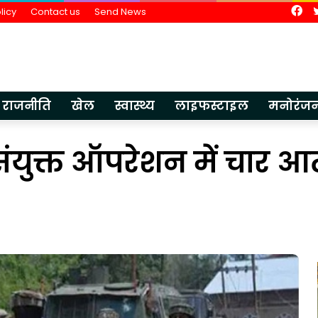
Fa
licy
Contact us
Send News
राजनीति
खेल
स्वास्थ्य
लाइफस्टाइल
मनोरंज
संयुक्त ऑपरेशन में चार आत
इंडियन
मेडिकल
एसोसिएशन,
लखनऊ