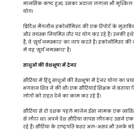
विकास
मानसिक कष्‍ट हुआ, उसका अंदाजा लगाना भी मुश्किल ह
के
योग।
प्रति
प्रतिबद्धता
को
ब्रिटिश मैगजीन इकोनॉमिस्‍ट की एक रिपोर्ट के मुताबिक पूर
किया
और वयस्क नियमित तौर पर योग कर रहे हैं। उनकी हथेलिय
और
हैं, वे ‘सूर्य नमस्कार’ का जाप करते हैं। इकोनॉमिस्‍ट क
मजबूत
में यह ‘सूर्य नमस्कार’ है।
साधुओं की वेशभूषा में ट्रेनर
सीरिया में हिंदू साधुओं की वेशभूषा में ट्रे‍नर योगा का 
भगवान शिव ने की थी। एक सीरियाई शिक्षक ने बताया कि
लोगों को राहत देने का काम कर रहे हैं।
सीरिया से दो दशक पहले माजेन ईसा नामक एक व्यक्त
से लौटा था। अपने देश सीरिया वापस लौटकर उसने एक योग स
रहे हैं। सीरिया के राष्‍ट्रपति बशर अल-असद भी उनके 