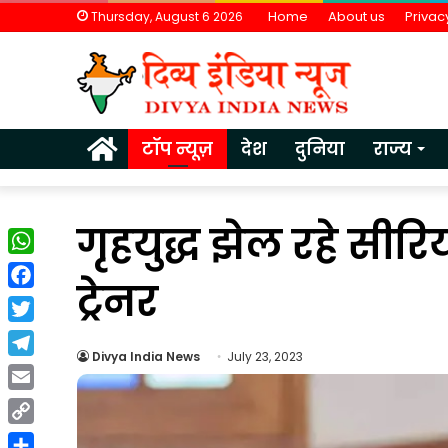
Home
About us
Privac
Thursday, August 6 2026
Home
टॉप न्यूज़
देश
दुनिया
राज्य
गृहयुद्ध झेल रहे सीरि
WhatsApp
ट्रेनर
Facebook
Twitter
Divya India News
July 23, 2023
Telegram
वैश्विक
Email
अनिश्चितताओं
Copy
के