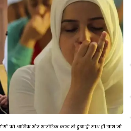
पर
आधारित
ीएफसी
शिक्षा
प्रदर्शन
July 3, 2026
ही
सुदृढ़
भारतीय ज्ञान परंपरा पर आधारित शिक्षा ही
विकसित
 प्रति
विकसित भारत की आधारशिला : अशोक
भारत
गांगुली
की
आधारशिला
:
अशोक
गांगुली
के लोगों को आर्थिक और शारीरिक कष्‍ट तो हुआ ही साथ ही साथ जो