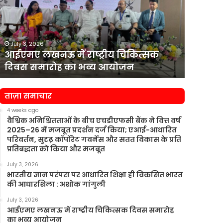
राष्ट्रीय
वित्त
चिकित्सक
सचिव
दिवस
राजीव
समारोह
कुमार
July 3, 2026
July 3, 2
का
को
आईएमए लखनऊ में राष्ट्रीय चिकित्सक
एचडीएफसी
भव्य
पार्ट-
दिवस समारोह का भव्य आयोजन
कुमार क
आयोजन
टाइम
चेयरमैन
नियुक्त
ताज़ा समाचार
किया
4 weeks ago
वैश्विक अनिश्चितताओं के बीच एचडीएफसी बैंक ने वित्त वर्ष
2025–26 में मजबूत प्रदर्शन दर्ज किया; एआई-आधारित
परिवर्तन, सुदृढ़ कॉर्पोरेट गवर्नेंस और सतत विकास के प्रति
प्रतिबद्धता को किया और मजबूत
July 3, 2026
भारतीय ज्ञान परंपरा पर आधारित शिक्षा ही विकसित भारत
की आधारशिला : अशोक गांगुली
July 3, 2026
आईएमए लखनऊ में राष्ट्रीय चिकित्सक दिवस समारोह
का भव्य आयोजन