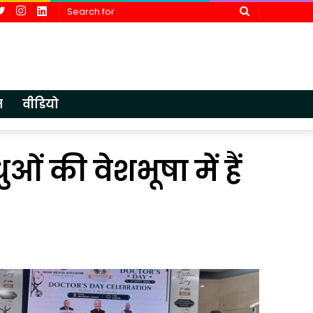
cebook
Twitter
Instagram
LinkedIn
Search
for
न
वीडियो
ं की वेशभूषा में हैं
आईएमए
एचडीएफसी बै
लखनऊ
ने
में
पूर्व