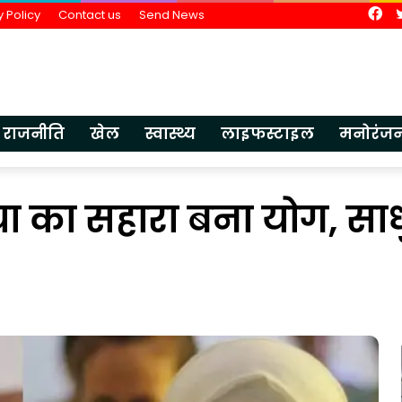
Fa
y Policy
Contact us
Send News
राजनीति
खेल
स्वास्थ्य
लाइफस्टाइल
मनोरंज
या का सहारा बना योग, साधुओ
भारतीय
ज्ञान
परंपरा