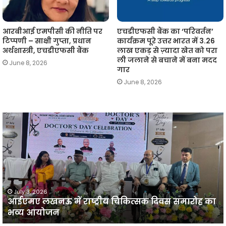
आरबीआई एमपीसी की नीति पर
एचडीएफसी बैंक का ‘परिवर्तन’
टिप्पणी – साक्षी गुप्ता, प्रधान
कार्यक्रम पूरे उत्तर भारत में 3.26
अर्थशास्त्री, एचडीएफसी बैंक
लाख एकड़ से ज़्यादा खेत को परा
ली जलाने से बचाने में बना मदद
June 8, 2026
गार
June 8, 2026
आईएमए
लखनऊ
न
में
प
राष्ट्रीय
व
चिकित्सक
दिवस
समारोह
का
July 3, 2026
आईएमए लखनऊ में राष्ट्रीय चिकित्सक दिवस समारोह का
भव्य
प
भव्य आयोजन
आयोजन