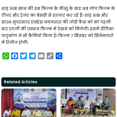
शाह रुख खान की इस फिल्म के प्रीव्यू के बाद अब लोग फिल्म के
टीजर और ट्रेलर का बेसब्री से इंतजार कर रहे हैं। शाह रुख और
साउथ सुपरस्टार एक्ट्रेस नयनतारा की जोड़ी फैंस को को पहली
बार एटली की एक्शन फिल्म में देखने को मिलेगी। इसमें दीपिका
पादुकोण ने भी कैमियो किया है। फिल्म 7 सितंबर को सिनेमाघरों
में रिलीज होगी।
W
F
T
T
E
C
S
h
a
w
e
m
o
h
a
c
i
l
a
p
a
t
e
t
e
i
y
r
Related Articles
s
b
t
g
l
L
e
A
o
e
r
i
p
o
r
a
n
p
k
m
k