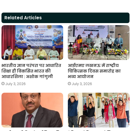
a
c
i
l
a
p
a
t
e
t
e
i
y
r
Related Articles
s
b
t
g
l
L
e
A
o
e
r
i
p
o
r
a
n
p
k
m
k
भारतीय ज्ञान परंपरा पर आधारित
आईएमए लखनऊ में राष्ट्रीय
शिक्षा ही विकसित भारत की
चिकित्सक दिवस समारोह का
आधारशिला : अशोक गांगुली
भव्य आयोजन
July 3, 2026
July 3, 2026