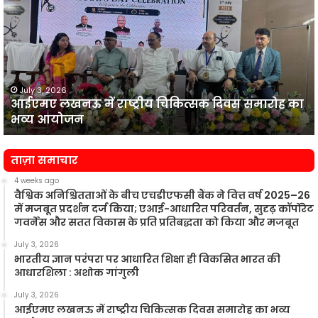
लखनऊ
न
में
प
राष्ट्रीय
व
चिकित्सक
दिवस
समारोह
का
July 3, 2026
आईएमए लखनऊ में राष्ट्रीय चिकित्सक दिवस समारोह का
भव्य
प
भव्य आयोजन
आयोजन
न
ताज़ा समाचार
4 weeks ago
वैश्विक अनिश्चितताओं के बीच एचडीएफसी बैंक ने वित्त वर्ष 2025–26
में मजबूत प्रदर्शन दर्ज किया; एआई-आधारित परिवर्तन, सुदृढ़ कॉर्पोरेट
गवर्नेंस और सतत विकास के प्रति प्रतिबद्धता को किया और मजबूत
July 3, 2026
भारतीय ज्ञान परंपरा पर आधारित शिक्षा ही विकसित भारत की
आधारशिला : अशोक गांगुली
July 3, 2026
आईएमए लखनऊ में राष्ट्रीय चिकित्सक दिवस समारोह का भव्य