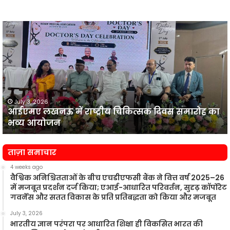
आईएमए
लखनऊ
न
में
प
राष्ट्रीय
व
चिकित्सक
दिवस
समारोह
का
July 3, 2026
आईएमए लखनऊ में राष्ट्रीय चिकित्सक दिवस समारोह का
भव्य
प
भव्य आयोजन
आयोजन
न
ताज़ा समाचार
4 weeks ago
वैश्विक अनिश्चितताओं के बीच एचडीएफसी बैंक ने वित्त वर्ष 2025–26
में मजबूत प्रदर्शन दर्ज किया; एआई-आधारित परिवर्तन, सुदृढ़ कॉर्पोरेट
गवर्नेंस और सतत विकास के प्रति प्रतिबद्धता को किया और मजबूत
July 3, 2026
भारतीय ज्ञान परंपरा पर आधारित शिक्षा ही विकसित भारत की