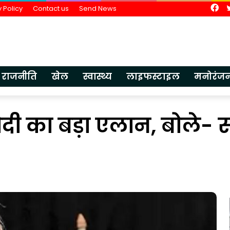
Fa
 Policy
Contact us
Send News
राजनीति
खेल
स्वास्थ्य
लाइफस्टाइल
मनोरंज
ी का बड़ा एलान, बोले- स
भारतीय
ज्ञान
परंपरा