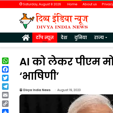
Home
About us
Privacy
Saturday, August 8 2026
Home
टॉप न्यूज़
देश
दुनिया
राज्य
AI को लेकर पीएम मोद
WhatsApp
‘भाषिणी’
Facebook
Twitter
Divya India News
August 19, 2023
Telegram
वैश्विक
Email
अनिश्चितताओं
Copy
के