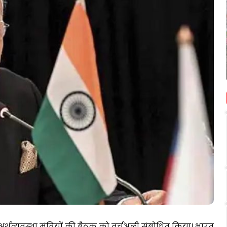
पर
आधारित
ीएफसी
शिक्षा
प्रदर्शन
July 3, 2026
ही
सुदृढ़
भारतीय ज्ञान परंपरा पर आधारित शिक्षा ही
विकसित
 प्रति
विकसित भारत की आधारशिला : अशोक
भारत
गांगुली
की
आधारशिला
:
अशोक
गांगुली
 अर्थव्यवस्था मंत्रियों की बैठक को वर्चुअली संबोधित किया। भारत