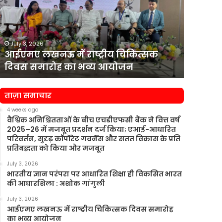
राष्ट्रीय
वित्त
चिकित्सक
सचिव
दिवस
राजीव
समारोह
कुमार
July 3, 2026
July 3, 2
का
को
आईएमए लखनऊ में राष्ट्रीय चिकित्सक
एचडीएफसी
भव्य
पार्ट-
दिवस समारोह का भव्य आयोजन
कुमार क
आयोजन
टाइम
चेयरमैन
नियुक्त
ताज़ा समाचार
किया
4 weeks ago
वैश्विक अनिश्चितताओं के बीच एचडीएफसी बैंक ने वित्त वर्ष
2025–26 में मजबूत प्रदर्शन दर्ज किया; एआई-आधारित
परिवर्तन, सुदृढ़ कॉर्पोरेट गवर्नेंस और सतत विकास के प्रति
प्रतिबद्धता को किया और मजबूत
July 3, 2026
भारतीय ज्ञान परंपरा पर आधारित शिक्षा ही विकसित भारत
की आधारशिला : अशोक गांगुली
July 3, 2026
आईएमए लखनऊ में राष्ट्रीय चिकित्सक दिवस समारोह
का भव्य आयोजन