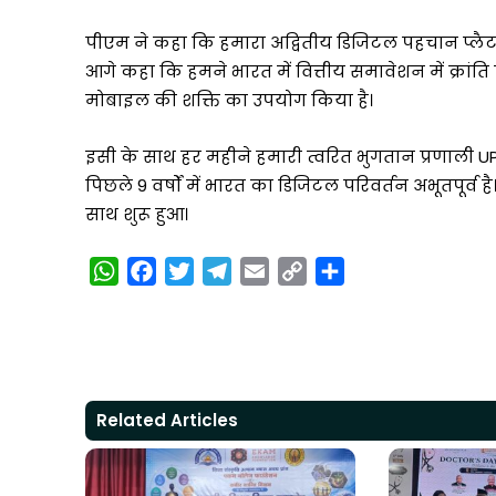
पीएम ने कहा कि हमारा अद्वितीय डिजिटल पहचान प्लैटफ
आगे कहा कि हमने भारत में वित्तीय समावेशन में क्रां
मोबाइल की शक्ति का उपयोग किया है।
इसी के साथ हर महीने हमारी त्वरित भुगतान प्रणाली U
पिछले 9 वर्षों में भारत का डिजिटल परिवर्तन अभूतपूर्व
साथ शुरू हुआ।
W
F
T
T
E
C
S
h
a
w
e
m
o
h
a
c
i
l
a
p
a
t
e
t
e
i
y
r
s
b
t
g
l
L
e
A
o
e
r
i
Related Articles
p
o
r
a
n
p
k
m
k