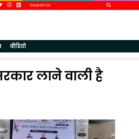
cebook
Twitter
Instagram
LinkedIn
Search
for
न
वीडियो
रकार लाने वाली है
आईएमए
एचडीएफसी बै
लखनऊ
ने
में
पूर्व