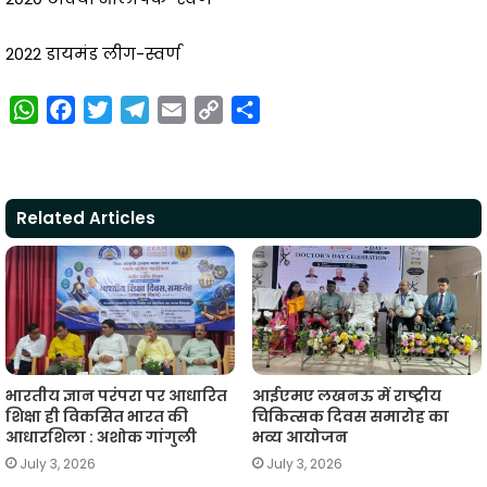
2022 डायमंड लीग-स्वर्ण
W
F
T
T
E
C
S
h
a
w
e
m
o
h
a
c
i
l
a
p
a
t
e
t
e
i
y
r
Related Articles
s
b
t
g
l
L
e
A
o
e
r
i
p
o
r
a
n
p
k
m
k
भारतीय ज्ञान परंपरा पर आधारित
आईएमए लखनऊ में राष्ट्रीय
शिक्षा ही विकसित भारत की
चिकित्सक दिवस समारोह का
आधारशिला : अशोक गांगुली
भव्य आयोजन
July 3, 2026
July 3, 2026