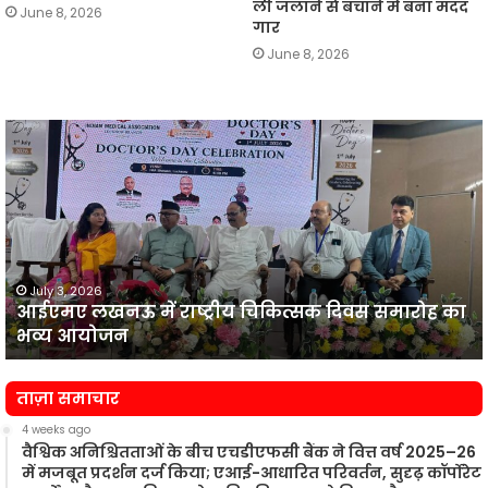
ली जलाने से बचाने में बना मदद
June 8, 2026
गार
June 8, 2026
आईएमए
लखनऊ
न
में
प
राष्ट्रीय
व
चिकित्सक
दिवस
समारोह
का
July 3, 2026
आईएमए लखनऊ में राष्ट्रीय चिकित्सक दिवस समारोह का
भव्य
प
भव्य आयोजन
आयोजन
न
ताज़ा समाचार
4 weeks ago
वैश्विक अनिश्चितताओं के बीच एचडीएफसी बैंक ने वित्त वर्ष 2025–26
में मजबूत प्रदर्शन दर्ज किया; एआई-आधारित परिवर्तन, सुदृढ़ कॉर्पोरेट