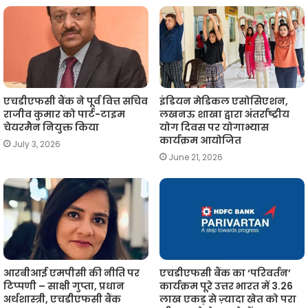
एचडीएफसी बैंक ने पूर्व वित्त सचिव
इंडियन मेडिकल एसोसिएशन,
राजीव कुमार को पार्ट-टाइम
लखनऊ शाखा द्वारा अंतर्राष्ट्रीय
चेयरमैन नियुक्त किया
योग दिवस पर योगाभ्यास
कार्यक्रम आयोजित
July 3, 2026
June 21, 2026
आरबीआई एमपीसी की नीति पर
एचडीएफसी बैंक का ‘परिवर्तन’
टिप्पणी – साक्षी गुप्ता, प्रधान
कार्यक्रम पूरे उत्तर भारत में 3.26
अर्थशास्त्री, एचडीएफसी बैंक
लाख एकड़ से ज़्यादा खेत को परा