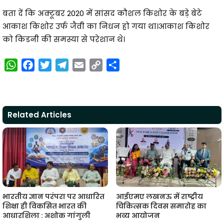
बता दें कि अक्‍टूबर 2020 में सांसद कौशल किशोर के बड़े बेटे
आकाश किशोर उर्फ जैवी का निधन हो गया था।आकाश किशोर
को किडनी की समस्या से परेशान थे।
W
F
T
T
E
C
S
h
a
w
e
m
o
h
a
c
i
l
a
p
a
t
e
t
e
i
y
r
Related Articles
s
b
t
g
l
L
e
A
o
e
r
i
p
o
r
a
n
p
k
m
k
भारतीय ज्ञान परंपरा पर आधारित
आईएमए लखनऊ में राष्ट्रीय
शिक्षा ही विकसित भारत की
चिकित्सक दिवस समारोह का
आधारशिला : अशोक गांगुली
भव्य आयोजन