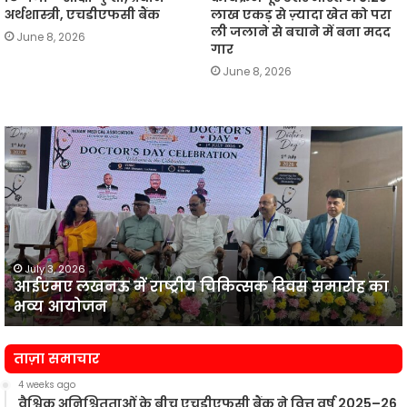
अर्थशास्त्री, एचडीएफसी बैंक
लाख एकड़ से ज़्यादा खेत को परा
ली जलाने से बचाने में बना मदद
June 8, 2026
गार
June 8, 2026
आईएमए
लखनऊ
न
में
प
राष्ट्रीय
व
चिकित्सक
दिवस
समारोह
का
July 3, 2026
आईएमए लखनऊ में राष्ट्रीय चिकित्सक दिवस समारोह का
भव्य
प
भव्य आयोजन
आयोजन
न
ताज़ा समाचार
4 weeks ago
वैश्विक अनिश्चितताओं के बीच एचडीएफसी बैंक ने वित्त वर्ष 2025–26