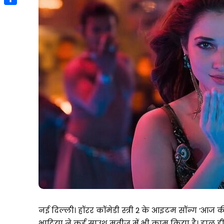
बीच
Link
4 weeks ago
Share
एचडीएफसी
वैश्विक अनिश्चितताओं के बीच एचड
बैंक
बैंक ने वित्त वर्ष 2025–26 में मजबूत 
ने
एशन, लखनऊ
दर्ज किया; एआई-आधारित परिवर्तन, 
वित्त
योग दिवस पर
कॉर्पोरेट गवर्नेंस और सतत विकास के
वर्ष
ोजित
प्रतिबद्धता को किया और मजबूत
2025–
26
में
मजबूत
प्रदर्शन
दर्ज
किया;
एआई-
आधारित
परिवर्तन,
सुदृढ़
कॉर्पोरेट
गवर्नेंस
और
नई दिल्ली। हॉरर कॉमेडी स्त्री 2 के आइटम सॉन्ग ‘आज क
सतत
भाटिया ने कई साउथ मूवीज में भी काम किया है। हाल ही 