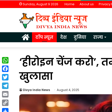
Home
About us
Privacy 
Sunday, August 9 2026
Home
टॉप न्यूज़
देश
दुनिया
राज्य
‘हीरोइन चेंज करो’, 
WhatsApp
खुलासा
Facebook
Twitter
Divya India News
August 4, 2025
Telegram
वैश्विक
Email
अनिश्चितताओं
Copy
के