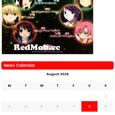
News Calendar
August 2026
M
T
W
T
F
S
S
1
2
3
4
5
6
7
8
9