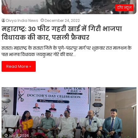
टॉप न्यूज़
Divya India News
December 24, 2022
महाराष्ट्र: 30 फीट गहरी खाई में गिरी भाजपा
विधायक की कार, पसली फ्रैक्चर
सतारा। महाराष्ट्र के सतारा जिले के पुणे-पंढरपुर मार्ग पर शुक्रवार रात मालथन के
पास भाजपा विधायक जयकुमार गोरे की कार…
Read More »
एचडीएफसी बैंक
ने
पूर्व
वित्त
सचिव
राजीव
कुमार
को
July 3, 2026