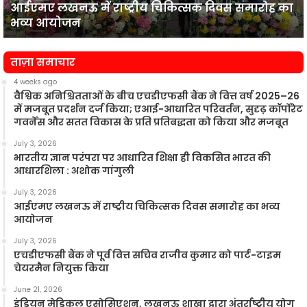
ष्ट्रीय चिकित्सक दिवस समारोह का
एचडीएफसी बैंक ने पूर्
पार्ट-
टाइम चेयरमैन नियुक्
टाइम
चेयरमैन
नियुक्त
ताज़ा समाचार
किया
4 weeks ago
वैश्विक अनिश्चितताओं के बीच एचडीएफसी बैंक ने वित्त वर्ष 2025–26
में मजबूत प्रदर्शन दर्ज किया; एआई-आधारित परिवर्तन, सुदृढ़ कॉर्पोरेट
गवर्नेंस और सतत विकास के प्रति प्रतिबद्धता को किया और मजबूत
July 3, 2026
भारतीय ज्ञान परंपरा पर आधारित शिक्षा ही विकसित भारत की
आधारशिला : अशोक गांगुली
July 3, 2026
आईएमए लखनऊ में राष्ट्रीय चिकित्सक दिवस समारोह का भव्य
आयोजन
July 3, 2026
एचडीएफसी बैंक ने पूर्व वित्त सचिव राजीव कुमार को पार्ट-टाइम
चेयरमैन नियुक्त किया
June 21, 2026
इंडियन मेडिकल एसोसिएशन, लखनऊ शाखा द्वारा अंतर्राष्ट्रीय योग