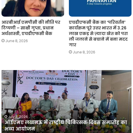
आरबीआई एमपीसी की नीति पर
एचडीएफसी बैंक का ‘परिवर्तन’
टिप्पणी – साक्षी गुप्ता, प्रधान
कार्यक्रम पूरे उत्तर भारत में 3.26
अर्थशास्त्री, एचडीएफसी बैंक
लाख एकड़ से ज़्यादा खेत को परा
ली जलाने से बचाने में बना मदद
June 8, 2026
गार
June 8, 2026
आईएमए
लखनऊ
न
में
प
राष्ट्रीय
व
चिकित्सक
दिवस
समारोह
का
July 3, 2026
आईएमए लखनऊ में राष्ट्रीय चिकित्सक दिवस समारोह का
भव्य
प
भव्य आयोजन
आयोजन