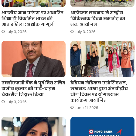
भारतीय ज्ञान परंपरा पर आधारित
आईएमए लखनऊ में राष्ट्रीय
शिक्षा ही विकसित भारत की
चिकित्सक दिवस समारोह का
आधारशिला : अशोक गांगुली
भव्य आयोजन
July 3, 2026
July 3, 2026
एचडीएफसी बैंक ने पूर्व वित्त सचिव
इंडियन मेडिकल एसोसिएशन,
राजीव कुमार को पार्ट-टाइम
लखनऊ शाखा द्वारा अंतर्राष्ट्रीय
चेयरमैन नियुक्त किया
योग दिवस पर योगाभ्यास
कार्यक्रम आयोजित
July 3, 2026
June 21, 2026