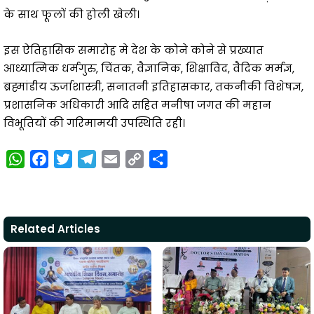
के साथ फूलों की होली खेली।
इस ऐतिहासिक समारोह मे देश के कोने कोने से प्रख्यात
आध्यात्मिक धर्मगुरु, चिंतक, वैज्ञानिक, शिक्षाविद, वैदिक मर्मज्ञ,
ब्रह्मांडीय ऊर्जाशास्त्री, सनातनी इतिहासकार, तकनीकी विशेषज्ञ,
प्रशासनिक अधिकारी आदि सहित मनीषा जगत की महान
विभूतियों की गरिमामयी उपस्थिति रही।
W
F
T
T
E
C
S
h
a
w
e
m
o
h
a
c
i
l
a
p
a
t
e
t
e
i
y
r
Related Articles
s
b
t
g
l
L
e
A
o
e
r
i
p
o
r
a
n
p
k
m
k