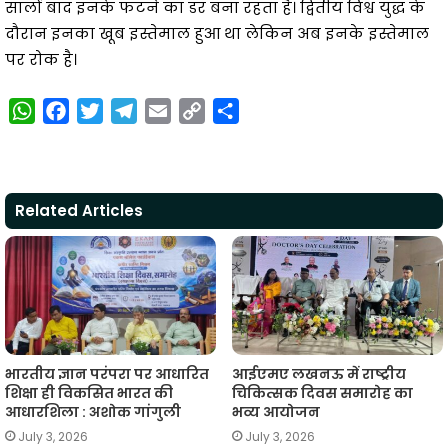
सालों बाद इनके फटने का डर बना रहता है। द्वितीय विश्व युद्ध के
दौरान इनका खूब इस्तेमाल हुआ था लेकिन अब इनके इस्तेमाल
पर रोक है।
W
F
T
T
E
C
S
h
a
w
e
m
o
h
a
c
i
l
a
p
a
t
e
t
e
i
y
r
Related Articles
s
b
t
g
l
L
e
A
o
e
r
i
p
o
r
a
n
p
k
m
k
भारतीय ज्ञान परंपरा पर आधारित
आईएमए लखनऊ में राष्ट्रीय
शिक्षा ही विकसित भारत की
चिकित्सक दिवस समारोह का
आधारशिला : अशोक गांगुली
भव्य आयोजन
July 3, 2026
July 3, 2026