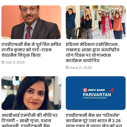
एचडीएफसी बैंक ने पूर्व वित्त सचिव
इंडियन मेडिकल एसोसिएशन,
राजीव कुमार को पार्ट-टाइम
लखनऊ शाखा द्वारा अंतर्राष्ट्रीय
चेयरमैन नियुक्त किया
योग दिवस पर योगाभ्यास
कार्यक्रम आयोजित
July 3, 2026
June 21, 2026
आरबीआई एमपीसी की नीति पर
एचडीएफसी बैंक का ‘परिवर्तन’
टिप्पणी – साक्षी गुप्ता, प्रधान
कार्यक्रम पूरे उत्तर भारत में 3.26
अर्थशास्त्री, एचडीएफसी बैंक
लाख एकड़ से ज़्यादा खेत को परा