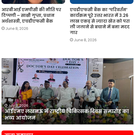
आरबीआई एमपीसी की नीति पर
एचडीएफसी बैंक का ‘परिवर्तन’
टिप्पणी – साक्षी गुप्ता, प्रधान
कार्यक्रम पूरे उत्तर भारत में 3.26
अर्थशास्त्री, एचडीएफसी बैंक
लाख एकड़ से ज़्यादा खेत को परा
ली जलाने से बचाने में बना मदद
June 8, 2026
गार
June 8, 2026
आईएमए
लखनऊ
न
में
प
राष्ट्रीय
व
चिकित्सक
दिवस
समारोह
का
July 3, 2026
आईएमए लखनऊ में राष्ट्रीय चिकित्सक दिवस समारोह का
भव्य
प
भव्य आयोजन
आयोजन
न