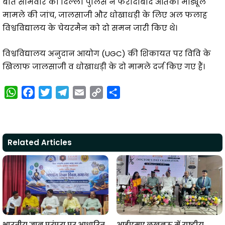
बीते सोमवार को दिल्ली पुलिस ने फरीदाबाद आतंकी मॉड्यूल
मामले की जांच, जालसाजी और धोखाधड़ी के लिए अल फलाह
विश्वविद्यालय के चेयरमैन को दो समन जारी किए थे।
विश्वविद्यालय अनुदान आयोग (UGC) की शिकायत पर विवि के
खिलाफ जालसाजी व धोखाधड़ी के दो मामले दर्ज किए गए हैं।
W
F
T
T
E
C
S
h
a
w
e
m
o
h
a
c
i
l
a
p
a
t
e
t
e
i
y
r
Related Articles
s
b
t
g
l
L
e
A
o
e
r
i
p
o
r
a
n
p
k
m
k
भारतीय ज्ञान परंपरा पर आधारित
आईएमए लखनऊ में राष्ट्रीय