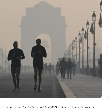
पर
आधारित
ीएफसी
शिक्षा
प्रदर्शन
July 3, 2026
ही
सुदृढ़
भारतीय ज्ञान परंपरा पर आधारित शिक्षा ही
विकसित
 प्रति
विकसित भारत की आधारशिला : अशोक
भारत
गांगुली
की
आधारशिला
:
अशोक
गांगुली