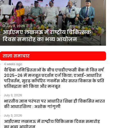
राष्ट्रीय
वित्त
चिकित्सक
सचिव
दिवस
राजीव
समारोह
कुमार
July 3, 2026
July 3, 2
का
को
आईएमए लखनऊ में राष्ट्रीय चिकित्सक
एचडीएफसी
भव्य
पार्ट-
दिवस समारोह का भव्य आयोजन
कुमार क
आयोजन
टाइम
चेयरमैन
नियुक्त
ताज़ा समाचार
किया
4 weeks ago
वैश्विक अनिश्चितताओं के बीच एचडीएफसी बैंक ने वित्त वर्ष
2025–26 में मजबूत प्रदर्शन दर्ज किया; एआई-आधारित
परिवर्तन, सुदृढ़ कॉर्पोरेट गवर्नेंस और सतत विकास के प्रति
प्रतिबद्धता को किया और मजबूत
July 3, 2026
भारतीय ज्ञान परंपरा पर आधारित शिक्षा ही विकसित भारत
की आधारशिला : अशोक गांगुली
July 3, 2026
आईएमए लखनऊ में राष्ट्रीय चिकित्सक दिवस समारोह
का भव्य आयोजन