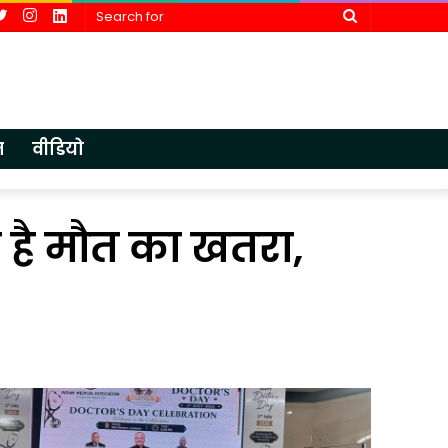
cebook
Twitter
Instagram
LinkedIn
Search
for
न
वीडियो
 है मौत का खतरा,
आईएमए
एचडीएफसी बै
लखनऊ
ने
में
पूर्व