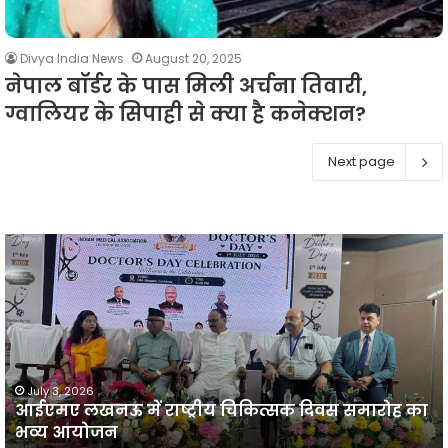
Divya India News
August 20, 2025
नेपाल बॉर्डर के पास मिली अर्चना तिवारी,
ग्वालियर के सिपाही से क्या है कनेक्शन?
Next page
आईएमए
लखनऊ
न
में
प
राष्ट्रीय
व
चिकित्सक
दिवस
समारोह
का
July 3, 2026
आईएमए लखनऊ में राष्ट्रीय चिकित्सक दिवस समारोह का
भव्य
प
भव्य आयोजन
आयोजन