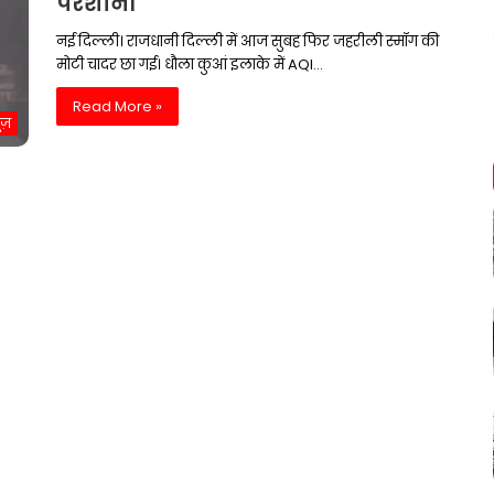
परेशानी
नई दिल्ली। राजधानी दिल्ली में आज सुबह फिर जहरीली स्मॉग की
मोटी चादर छा गई। धौला कुआं इलाके में AQI…
Read More »
ूज़