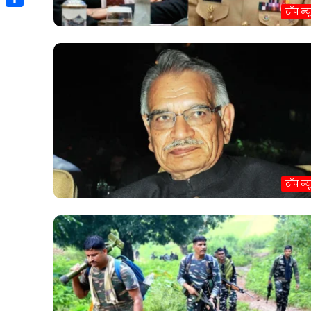
Link
टॉप न्य
प्रदर्शन
Share
दर्ज
किया;
एआई-
आधारित
परिवर्तन,
सुदृढ़
कॉर्पोरेट
गवर्नेंस
और
सतत
विकास
टॉप न्य
के
प्रति
प्रतिबद्धता
को
किया
और
मजबूत