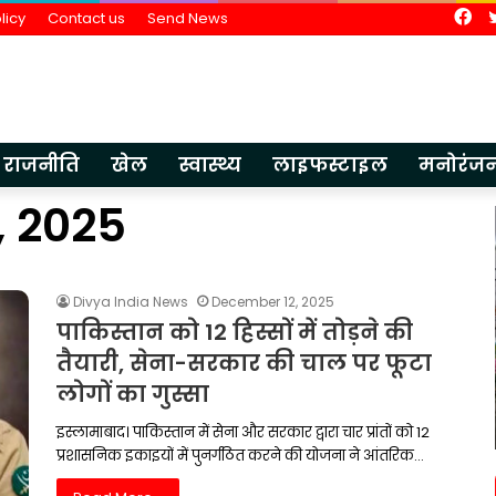
Fa
licy
Contact us
Send News
राजनीति
खेल
स्वास्थ्य
लाइफस्टाइल
मनोरंज
, 2025
भारतीय
ज्ञान
परंपरा
पर
Divya India News
December 12, 2025
आधारित
ीएफसी
पाकिस्तान को 12 हिस्सों में तोड़ने की
शिक्षा
प्रदर्शन
July 3, 2026
ही
तैयारी, सेना-सरकार की चाल पर फूटा
सुदृढ़
भारतीय ज्ञान परंपरा पर आधारित शिक्षा ही
विकसित
लोगों का गुस्सा
 प्रति
विकसित भारत की आधारशिला : अशोक
भारत
गांगुली
की
इस्लामाबाद। पाकिस्तान में सेना और सरकार द्वारा चार प्रांतों को 12
आधारशिला
प्रशासनिक इकाइयों में पुनर्गठित करने की योजना ने आंतरिक…
:
अशोक